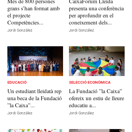
Més de 800 persones
CaixaForum Lleida
grans s’han format amb
presenta una conferència
el projecte
per aprofundir en el
Competències...
coneixement dels...
Jordi González
Jordi González
EDUCACIÓ
SELECCIÓ ECONÒMICA
Un estudiant lleidatà rep
La Fundació ”la Caixa”
una beca de la Fundació
ofereix un estiu de lleure
”la Caixa”...
educatiu a...
Jordi González
Jordi González