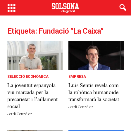
Etiqueta: Fundació ”la Caixa”
SELECCIÓ ECONÒMICA
EMPRESA
La joventut espanyola
Luis Sentis revela com
viu marcada per la
la robòtica humanoide
precarietat i l’aïllament
transformarà la societat
social
Jordi González
Jordi González