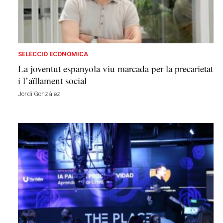
n
a
a
v
u
SELECCIÓ ECONÒMICA
i
La joventut espanyola viu marcada per la precarietat
i l’aïllament social
Jordi González