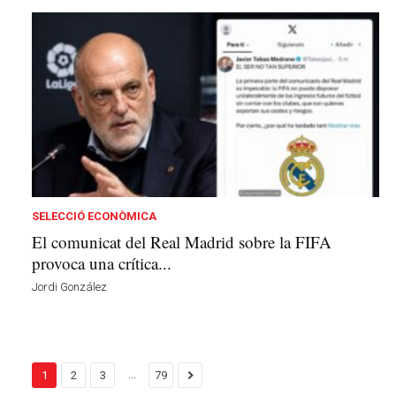
SELECCIÓ ECONÒMICA
El comunicat del Real Madrid sobre la FIFA
provoca una crítica...
Jordi González
...
1
2
3
79