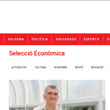
N
SOLSONA
POLÍTICA
SUCCESSOS
ESPORTS
O
o
t
í
Selecció Econòmica
c
i
e
ACTUALITAT
CULTURA
ECONOMIA
EDICIÓ
EDUCACIÓ
s
d
e
S
o
l
s
o