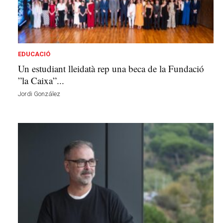
n
a
a
v
u
EDUCACIÓ
i
Un estudiant lleidatà rep una beca de la Fundació
”la Caixa”...
Jordi González