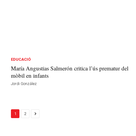
EDUCACIÓ
María Angustias Salmerón critica l’ús prematur del
mòbil en infants
Jordi González
1
2