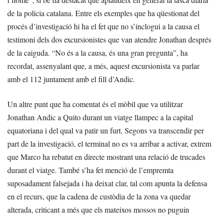
de la policia catalana. Entre els exemples que ha qüestionat del
procés d’investigació hi ha el fet que no s’inclogui a la causa el
testimoni dels dos excursionistes que van atendre Jonathan després
de la caiguda. “No és a la causa, és una gran pregunta”, ha
recordat, assenyalant que, a més, aquest excursionista va parlar
amb el 112 juntament amb el fill d’Andic.
Un altre punt que ha comentat és el mòbil que va utilitzar
Jonathan Andic a Quito durant un viatge llampec a la capital
equatoriana i del qual va patir un furt. Segons va transcendir per
part de la investigació, el terminal no es va arribar a activar, extrem
que Marco ha rebatut en directe mostrant una relació de trucades
durant el viatge. També s’ha fet menció de l’empremta
suposadament falsejada i ha deixat clar, tal com apunta la defensa
en el recurs, que la cadena de custòdia de la zona va quedar
alterada, criticant a més que els mateixos mossos no puguin