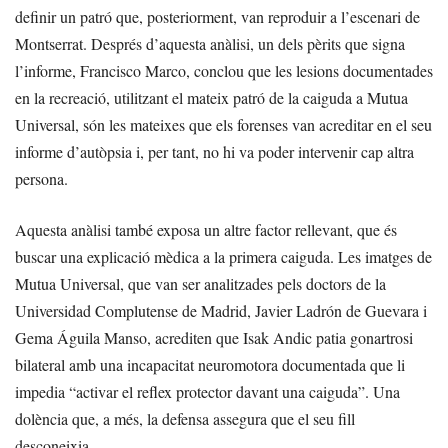
definir un patró que, posteriorment, van reproduir a l’escenari de
Montserrat. Després d’aquesta anàlisi, un dels pèrits que signa
l’informe, Francisco Marco, conclou que les lesions documentades
en la recreació, utilitzant el mateix patró de la caiguda a Mutua
Universal, són les mateixes que els forenses van acreditar en el seu
informe d’autòpsia i, per tant, no hi va poder intervenir cap altra
persona.
Aquesta anàlisi també exposa un altre factor rellevant, que és
buscar una explicació mèdica a la primera caiguda. Les imatges de
Mutua Universal, que van ser analitzades pels doctors de la
Universidad Complutense de Madrid, Javier Ladrón de Guevara i
Gema Águila Manso, acrediten que Isak Andic patia gonartrosi
bilateral amb una incapacitat neuromotora documentada que li
impedia “activar el reflex protector davant una caiguda”. Una
dolència que, a més, la defensa assegura que el seu fill
desconeixia.