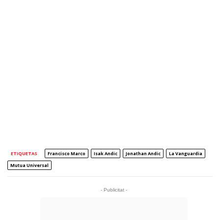
ETIQUETAS
Francisco Marco
Isak Andic
Jonathan Andic
La Vanguardia
Mutua Universal
- Publicitat -