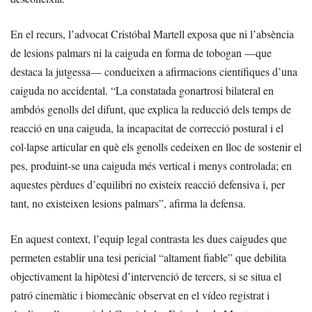
En el recurs, l’advocat Cristóbal Martell exposa que ni l’absència
de lesions palmars ni la caiguda en forma de tobogan —que
destaca la jutgessa— condueixen a afirmacions científiques d’una
caiguda no accidental. “La constatada gonartrosi bilateral en
ambdós genolls del difunt, que explica la reducció dels temps de
reacció en una caiguda, la incapacitat de correcció postural i el
col·lapse articular en què els genolls cedeixen en lloc de sostenir el
pes, produint-se una caiguda més vertical i menys controlada; en
aquestes pèrdues d’equilibri no existeix reacció defensiva i, per
tant, no existeixen lesions palmars”, afirma la defensa.
En aquest context, l’equip legal contrasta les dues caigudes que
permeten establir una tesi pericial “altament fiable” que debilita
objectivament la hipòtesi d’intervenció de tercers, si se situa el
patró cinemàtic i biomecànic observat en el vídeo registrat i