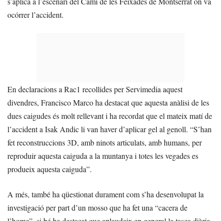
s’aplica a l’escenari del Camí de les Feixades de Montserrat on va
ocórrer l’accident.
En declaracions a Rac1 recollides per Servimedia aquest
divendres, Francisco Marco ha destacat que aquesta anàlisi de les
dues caigudes és molt rellevant i ha recordat que el mateix matí de
l’accident a Isak Andic li van haver d’aplicar gel al genoll. “S’han
fet reconstruccions 3D, amb ninots articulats, amb humans, per
reproduir aquesta caiguda a la muntanya i totes les vegades es
produeix aquesta caiguda”.
A més, també ha qüestionat durament com s’ha desenvolupat la
investigació per part d’un mosso que ha fet una “cacera de
l’home”, si bé ha destacat que aplaudeix en general la tasca diària