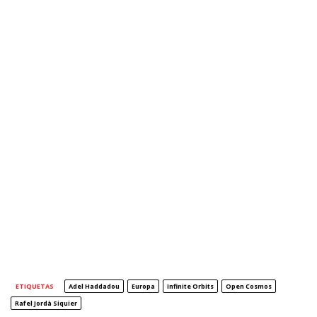
ETIQUETAS
Adel Haddadou
Europa
Infinite Orbits
Open Cosmos
Rafel Jordà Siquier