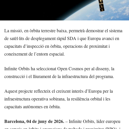
La missió, en òrbita terrestre baixa, permetrà demostrar el sistema
de satèl·lits de desplegament ràpid SDA i que Europa avanci en
capacitats d’inspecció en òrbita, operacions de proximitat i
coneixement de l’entorn espacial.
Infinite Orbits ha seleccionat Open Cosmos per al disseny, la
construcció i el lliurament de la infraestructura del programa.
Aquest projecte reflecteix el creixent interès d’Europa per la
infraestructura operativa sobirana, la resiliència orbital i les
capacitats autònomes en òrbita.
Barcelona, 04 de juny de 2026.
– Infinite Orbits, líder europeu
en serveis en òrbita i operacions de trobada i proximitat (RPO), i