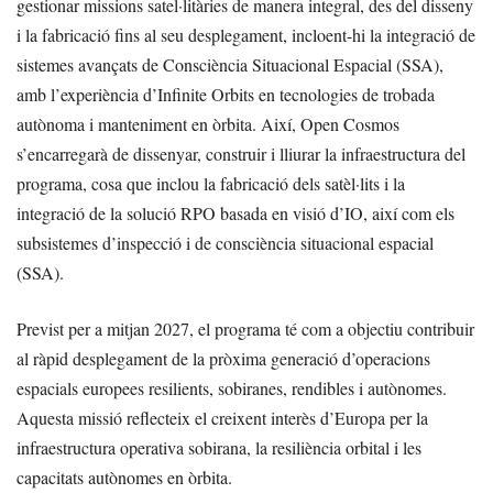
gestionar missions satel·litàries de manera integral, des del disseny
i la fabricació fins al seu desplegament, incloent-hi la integració de
sistemes avançats de Consciència Situacional Espacial (SSA),
amb l’experiència d’Infinite Orbits en tecnologies de trobada
autònoma i manteniment en òrbita. Així, Open Cosmos
s’encarregarà de dissenyar, construir i lliurar la infraestructura del
programa, cosa que inclou la fabricació dels satèl·lits i la
integració de la solució RPO basada en visió d’IO, així com els
subsistemes d’inspecció i de consciència situacional espacial
(SSA).
Previst per a mitjan 2027, el programa té com a objectiu contribuir
al ràpid desplegament de la pròxima generació d’operacions
espacials europees resilients, sobiranes, rendibles i autònomes.
Aquesta missió reflecteix el creixent interès d’Europa per la
infraestructura operativa sobirana, la resiliència orbital i les
capacitats autònomes en òrbita.