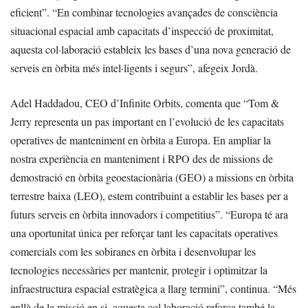
eficient”. “En combinar tecnologies avançades de consciència
situacional espacial amb capacitats d’inspecció de proximitat,
aquesta col·laboració estableix les bases d’una nova generació de
serveis en òrbita més intel·ligents i segurs”, afegeix Jordà.
Adel Haddadou, CEO d’Infinite Orbits, comenta que “Tom &
Jerry representa un pas important en l’evolució de les capacitats
operatives de manteniment en òrbita a Europa. En ampliar la
nostra experiència en manteniment i RPO des de missions de
demostració en òrbita geoestacionària (GEO) a missions en òrbita
terrestre baixa (LEO), estem contribuint a establir les bases per a
futurs serveis en òrbita innovadors i competitius”. “Europa té ara
una oportunitat única per reforçar tant les capacitats operatives
comercials com les sobiranes en òrbita i desenvolupar les
tecnologies necessàries per mantenir, protegir i optimitzar la
infraestructura espacial estratègica a llarg termini”, continua. “Més
enllà de la missió en si, aquesta col·laboració reforça també la