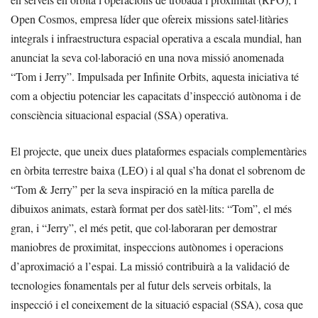
Open Cosmos, empresa líder que ofereix missions satel·litàries
integrals i infraestructura espacial operativa a escala mundial, han
anunciat la seva col·laboració en una nova missió anomenada
“Tom i Jerry”. Impulsada per Infinite Orbits, aquesta iniciativa té
com a objectiu potenciar les capacitats d’inspecció autònoma i de
consciència situacional espacial (SSA) operativa.
El projecte, que uneix dues plataformes espacials complementàries
en òrbita terrestre baixa (LEO) i al qual s’ha donat el sobrenom de
“Tom & Jerry” per la seva inspiració en la mítica parella de
dibuixos animats, estarà format per dos satèl·lits: “Tom”, el més
gran, i “Jerry”, el més petit, que col·laboraran per demostrar
maniobres de proximitat, inspeccions autònomes i operacions
d’aproximació a l’espai. La missió contribuirà a la validació de
tecnologies fonamentals per al futur dels serveis orbitals, la
inspecció i el coneixement de la situació espacial (SSA), cosa que