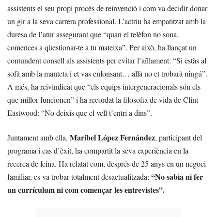
assistents el seu propi procés de reinvenció i com va decidir donar
un gir a la seva carrera professional. L’actriu ha empatitzat amb la
duresa de l’atur assegurant que “quan el telèfon no sona,
comences a qüestionar-te a tu mateixa”. Per això, ha llançat un
contundent consell als assistents per evitar l’aïllament: “Si estàs al
sofà amb la manteta i et vas enfonsant… allà no et trobarà ningú”.
A més, ha reivindicat que “els equips intergeneracionals són els
que millor funcionen” i ha recordat la filosofia de vida de Clint
Eastwood: “No deixis que el vell t’entri a dins”.
Maribel López Fernández
Juntament amb ella,
, participant del
programa i cas d’èxit, ha compartit la seva experiència en la
recerca de feina. Ha relatat com, després de 25 anys en un negoci
“No sabia ni fer
familiar, es va trobar totalment desactualitzada:
un currículum ni com començar les entrevistes”.