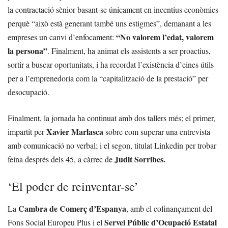
la contractació sènior basant-se únicament en incentius econòmics
perquè “això està generant també uns estigmes”, demanant a les
“No valorem l’edat, valorem
empreses un canvi d’enfocament:
la persona”
. Finalment, ha animat els assistents a ser proactius,
sortir a buscar oportunitats, i ha recordat l’existència d’eines útils
per a l’emprenedoria com la “capitalització de la prestació” per
desocupació.
Finalment, la jornada ha continuat amb dos tallers més; el primer,
Xavier Marlasca
impartit per
sobre com superar una entrevista
amb comunicació no verbal; i el segon, titulat Linkedin per trobar
Judit Sorribes.
feina després dels 45, a càrrec de
‘El poder de reinventar-se’
Cambra de Comerç d’Espanya
La
, amb el cofinançament del
Servei Públic d’Ocupació Estatal
Fons Social Europeu Plus i el