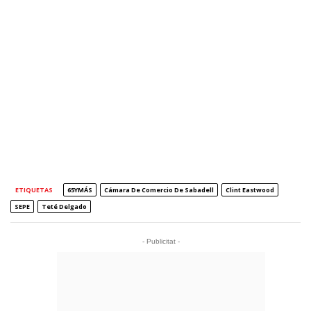
ETIQUETAS
65YMÁS
Cámara De Comercio De Sabadell
Clint Eastwood
SEPE
Teté Delgado
- Publicitat -