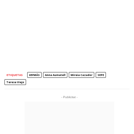
ETIQUETAS
65YMÁS
Anna Aumatell
Mireia Cazador
SEPE
Teresa Viejo
- Publicitat -