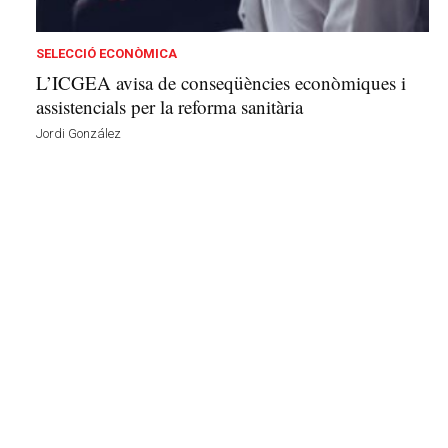
n
a
a
SELECCIÓ ECONÒMICA
v
L’ICGEA avisa de conseqüències econòmiques i
u
assistencials per la reforma sanitària
i
Jordi González