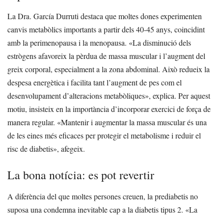
La Dra. García Durruti destaca que moltes dones experimenten
canvis metabòlics importants a partir dels 40-45 anys, coincidint
amb la perimenopausa i la menopausa.
«La disminució dels
estrògens afavoreix la pèrdua de massa muscular i l’augment del
greix corporal, especialment a la zona abdominal. Això redueix la
despesa energètica i facilita tant l’augment de pes com el
desenvolupament d’alteracions metabòliques», explica.
Per aquest
motiu, insisteix en la importància d’incorporar exercici de força de
manera regular. «Mantenir i augmentar la massa muscular és una
de les eines més eficaces per protegir el metabolisme i reduir el
risc de diabetis», afegeix.
La bona notícia: es pot revertir
A diferència del que moltes persones creuen, la prediabetis no
suposa una condemna inevitable cap a la diabetis tipus 2.
«La