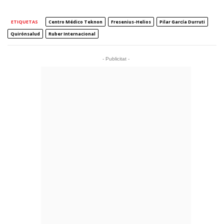
ETIQUETAS
Centro Médico Teknon
Fresenius-Helios
Pilar García Durruti
Quirónsalud
Ruber Internacional
- Publicitat -