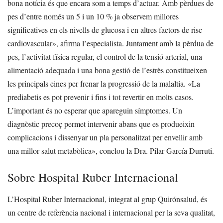
bona notícia és que encara som a temps d’actuar. Amb pèrdues de
pes d’entre només un 5 i un 10 % ja observem millores
significatives en els nivells de glucosa i en altres factors de risc
cardiovascular», afirma l’especialista.
Juntament amb la pèrdua de
pes, l’activitat física regular, el control de la tensió arterial, una
alimentació adequada i una bona gestió de l’estrès constitueixen
les principals eines per frenar la progressió de la malaltia.
«La
prediabetis es pot prevenir i fins i tot revertir en molts casos.
L’important és no esperar que apareguin símptomes. Un
diagnòstic precoç permet intervenir abans que es produeixin
complicacions i dissenyar un pla personalitzat per envellir amb
una millor salut metabòlica», conclou la Dra. Pilar García Durruti.
Sobre Hospital Ruber Internacional
L’Hospital Ruber Internacional, integrat al grup Quirónsalud, és
un centre de referència nacional i internacional per la seva qualitat,