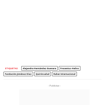
ETIQUETAS
Alejandra Hernández Guevara
Fresenius-Helios
Fundación Jiménez Díaz
Quirónsalud
Ruber Internacional
- Publicitat -