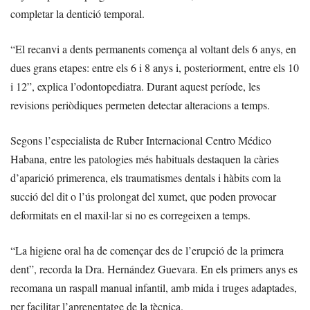
completar la dentició temporal.
“El recanvi a dents permanents comença al voltant dels 6 anys, en
dues grans etapes: entre els 6 i 8 anys i, posteriorment, entre els 10
i 12”, explica l’odontopediatra. Durant aquest període, les
revisions periòdiques permeten detectar alteracions a temps.
Segons l’especialista de Ruber Internacional Centro Médico
Habana, entre les patologies més habituals destaquen la càries
d’aparició primerenca, els traumatismes dentals i hàbits com la
succió del dit o l’ús prolongat del xumet, que poden provocar
deformitats en el maxil·lar si no es corregeixen a temps.
“La higiene oral ha de començar des de l’erupció de la primera
dent”, recorda la Dra. Hernández Guevara. En els primers anys es
recomana un raspall manual infantil, amb mida i truges adaptades,
per facilitar l’aprenentatge de la tècnica.