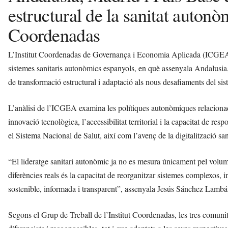
estructural de la sanitat autonò
Coordenadas
L’Institut Coordenadas de Governança i Economia Aplicada (ICGEA) h
sistemes sanitaris autonòmics espanyols, en què assenyala Andalusia
de transformació estructural i adaptació als nous desafiaments del sis
L’anàlisi de l’ICGEA examina les polítiques autonòmiques relacionades 
innovació tecnològica, l’accessibilitat territorial i la capacitat de res
el Sistema Nacional de Salut, així com l’avenç de la digitalització san
“El lideratge sanitari autonòmic ja no es mesura únicament pel volu
diferències reals és la capacitat de reorganitzar sistemes complexos, in
sostenible, informada i transparent”, assenyala Jesús Sánchez Lambá
Segons el Grup de Treball de l’Institut Coordenadas, les tres comunit