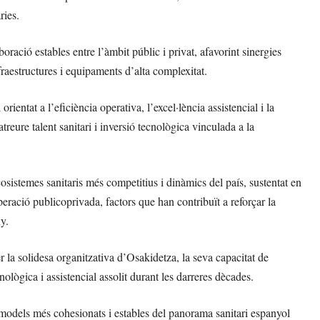
ries.
ració estables entre l’àmbit públic i privat, afavorint sinergies
fraestructures i equipaments d’alta complexitat.
ntat a l’eficiència operativa, l’excel·lència assistencial i la
eure talent sanitari i inversió tecnològica vinculada a la
sistemes sanitaris més competitius i dinàmics del país, sustentat en
operació publicoprivada, factors que han contribuït a reforçar la
ny.
 la solidesa organitzativa d’Osakidetza, la seva capacitat de
ecnològica i assistencial assolit durant les darreres dècades.
 models més cohesionats i estables del panorama sanitari espanyol