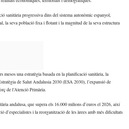
s realitats econòmiques, territorials i demogràfiques.
ació sanitària progressiva dins del sistema autonòmic espanyol,
l, la seva població fixa i flotant i la magnitud de la seva estructura
 mesos una estratègia basada en la planificació sanitària, la
l’Estratègia de Salut Andalusia 2030 (ESA 2030), l’expansió de
orç de l’Atenció Primària.
itària andalusa, que supera els 16.000 milions d’euros el 2026, així
ió d’especialistes i la reorganització de les àrees amb més dificultats