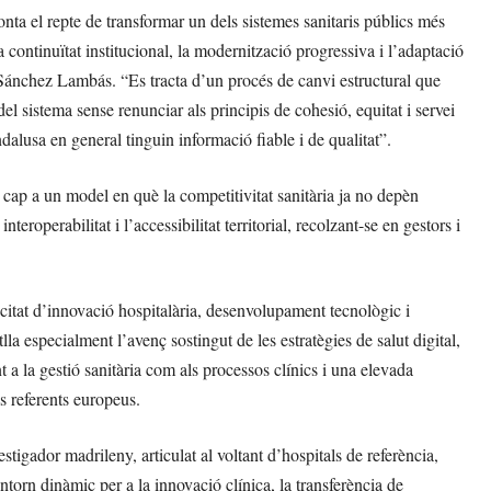
nta el repte de transformar un dels sistemes sanitaris públics més
 continuïtat institucional, la modernització progressiva i l’adaptació
ús Sánchez Lambás. “Es tracta d’un procés de canvi estructural que
 del sistema sense renunciar als principis de cohesió, equitat i servei
ndalusa en general tinguin informació fiable i de qualitat”.
cap a un model en què la competitivitat sanitària ja no depèn
eroperabilitat i l’accessibilitat territorial, recolzant-se en gestors i
itat d’innovació hospitalària, desenvolupament tecnològic i
lla especialment l’avenç sostingut de les estratègies de salut digital,
nt a la gestió sanitària com als processos clínics i una elevada
ls referents europeus.
stigador madrileny, articulat al voltant d’hospitals de referència,
ntorn dinàmic per a la innovació clínica, la transferència de