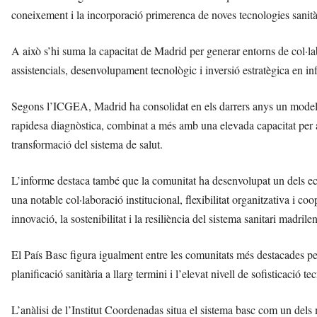
coneixement i la incorporació primerenca de noves tecnologies sanità
A això s’hi suma la capacitat de Madrid per generar entorns de col·labo
assistencials, desenvolupament tecnològic i inversió estratègica en in
Segons l’ICGEA, Madrid ha consolidat en els darrers anys un model orie
rapidesa diagnòstica, combinat a més amb una elevada capacitat per atr
transformació del sistema de salut.
L’informe destaca també que la comunitat ha desenvolupat un dels eco
una notable col·laboració institucional, flexibilitat organitzativa i co
innovació, la sostenibilitat i la resiliència del sistema sanitari madrile
El País Basc figura igualment entre les comunitats més destacades per
planificació sanitària a llarg termini i l’elevat nivell de sofisticació t
L’anàlisi de l’Institut Coordenadas situa el sistema basc com un dels