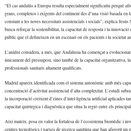
“El cas andalús a Europa resulta especialment significatiu perquè afro
grans, complexos i exigents del continent des d’una visió basada en la
constant a les noves necessitats assistencials i socials”, explica Jes
busca reforçar la sostenibilitat, la capacitat de resposta i la innovació
públic que el defineixen en un escenari on els pacients i la societat a
L’anàlisi considera, a més, que Andalusia ha començat a evolucionar 
únicament del pressupost, sinó també de la capacitat organitzativa, la int
professionals sanitaris altament qualificats.
Madrid apareix identificada com el sistema autonòmic amb més capac
concentració d’activitat assistencial d’alta complexitat. L’estudi subrat
la incorporació creixent d’eines d’intel·ligència artificial aplicades ta
capacitat quirúrgica i diagnòstica que situa la regió entre els principa
Així mateix, posa en valor la fortalesa de l’ecosistema biomèdic i inve
centres tecnològics i xarxes de recerca sanitària que han afavorit un e