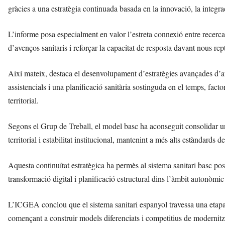
gràcies a una estratègia continuada basada en la innovació, la integraci
L’informe posa especialment en valor l’estreta connexió entre recerca
d’avenços sanitaris i reforçar la capacitat de resposta davant nous re
Així mateix, destaca el desenvolupament d’estratègies avançades d’atenc
assistencials i una planificació sanitària sostinguda en el temps, fact
territorial.
Segons el Grup de Treball, el model basc ha aconseguit consolidar u
territorial i estabilitat institucional, mantenint a més alts estàndards 
Aquesta continuïtat estratègica ha permès al sistema sanitari basc po
transformació digital i planificació estructural dins l’àmbit autonòmi
L’ICGEA conclou que el sistema sanitari espanyol travessa una etap
començant a construir models diferenciats i competitius de modernitzac