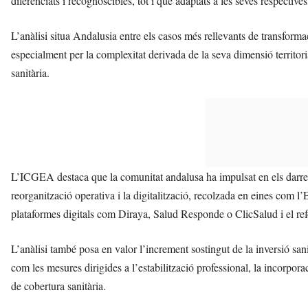
diferenciats i recognoscibles, tot i que adaptats a les seves respective
L’anàlisi situa Andalusia entre els casos més rellevants de transform
especialment per la complexitat derivada de la seva dimensió territoria
sanitària.
L’ICGEA destaca que la comunitat andalusa ha impulsat en els darrers
reorganització operativa i la digitalització, recolzada en eines com 
plataformes digitals com Diraya, Salud Responde o ClicSalud i el ref
L’anàlisi també posa en valor l’increment sostingut de la inversió san
com les mesures dirigides a l’estabilització professional, la incorporac
de cobertura sanitària.