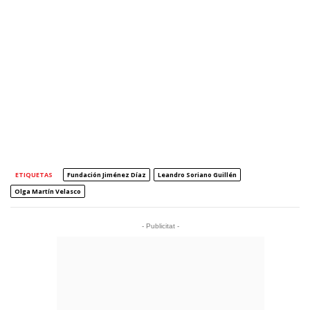
ETIQUETAS
Fundación Jiménez Díaz
Leandro Soriano Guillén
Olga Martín Velasco
- Publicitat -