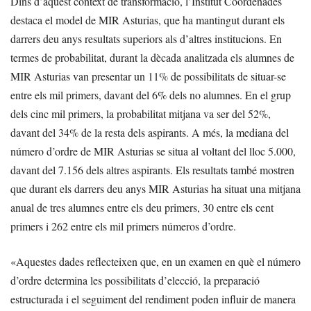
Dins d’aquest context de transformació, l’Institut Coordenades
destaca el model de MIR Asturias, que ha mantingut durant els
darrers deu anys resultats superiors als d’altres institucions. En
termes de probabilitat, durant la dècada analitzada els alumnes de
MIR Asturias van presentar un 11% de possibilitats de situar-se
entre els mil primers, davant del 6% dels no alumnes. En el grup
dels cinc mil primers, la probabilitat mitjana va ser del 52%,
davant del 34% de la resta dels aspirants. A més, la mediana del
número d’ordre de MIR Asturias se situa al voltant del lloc 5.000,
davant del 7.156 dels altres aspirants. Els resultats també mostren
que durant els darrers deu anys MIR Asturias ha situat una mitjana
anual de tres alumnes entre els deu primers, 30 entre els cent
primers i 262 entre els mil primers números d’ordre.
«Aquestes dades reflecteixen que, en un examen en què el número
d’ordre determina les possibilitats d’elecció, la preparació
estructurada i el seguiment del rendiment poden influir de manera