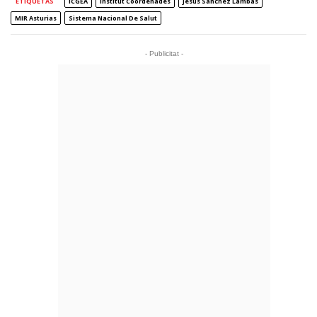
ETIQUETAS
ICGEA
Institut Coordenades
Jesús Sánchez Lambás
MIR Asturias
Sistema Nacional De Salut
- Publicitat -