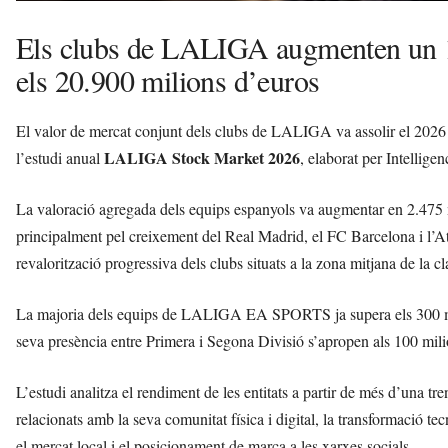
Els clubs de LALIGA augmenten un 13
els 20.900 milions d’euros
El valor de mercat conjunt dels clubs de LALIGA va assolir el 2026 
LALIGA Stock Market 2026
l’estudi anual
, elaborat per Intelligen
La valoració agregada dels equips espanyols va augmentar en 2.475 m
principalment pel creixement del Real Madrid, el FC Barcelona i l’Atl
revalorització progressiva dels clubs situats a la zona mitjana de la cl
La majoria dels equips de LALIGA EA SPORTS ja supera els 300 mili
seva presència entre Primera i Segona Divisió s’apropen als 100 mili
L’estudi analitza el rendiment de les entitats a partir de més d’una t
relacionats amb la seva comunitat física i digital, la transformació tecn
el mercat local i el posicionament de marca a les xarxes socials.