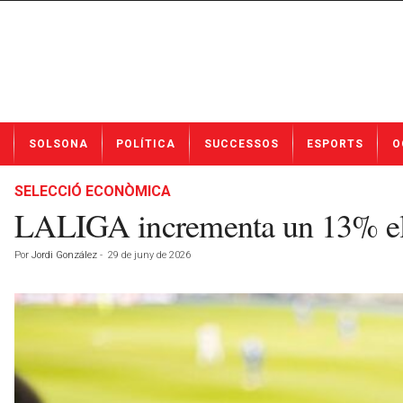
N
SOLSONA
POLÍTICA
SUCCESSOS
ESPORTS
O
o
t
í
SELECCIÓ ECONÒMICA
c
LALIGA incrementa un 13% el v
i
e
Por
Jordi González
-
29 de juny de 2026
s
d
e
S
o
l
s
o