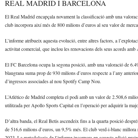
REAL MADRID I BARCELONA
El Real Madrid encapçala novament la classificació amb una valorac
club incorpora així més de 800 milions d’euros al seu valor de merca
L’informe atribueix aquesta evolució, entre altres factors, a l’explot
activitat comercial, que inclou les renovacions dels seus acords amb 
El FC Barcelona ocupa la segona posició, amb una valoració de 6.491
blaugrana suma prop de 930 milions d’euros respecte a l’any anterior,
d’ingressos associades al nou Spotify Camp Nou.
L’Atlético de Madrid completa el podi amb un valor de 2.508,6 milio
utilitzada per Apollo Sports Capital en l’operació per adquirir la majo
D’altra banda, el Real Betis ascendeix fins a la quarta posició despré
de 516,6 milions d’euros, un 9,5% més. El club verd-i-blanc millora re
2023. La metodologia de l’informe incorpora en aquesta edició proje