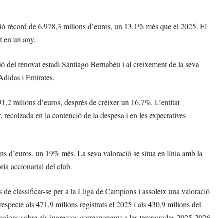
ió rècord de 6.978,3 milions d’euros, un 13,1% més que el 2025. El
t en un any.
ació del renovat estadi Santiago Bernabéu i al creixement de la seva
Adidas i Emirates.
,2 milions d’euros, després de créixer un 16,7%. L’entitat
 recolzada en la contenció de la despesa i en les expectatives
ns d’euros, un 19% més. La seva valoració se situa en línia amb la
ria accionarial del club.
s de classificar-se per a la Lliga de Campions i assoleix una valoració
specte als 471,9 milions registrats el 2025 i als 430,9 milions del
ccions sobre els ingressos corresponents a les temporades 2025-2026