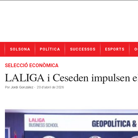
N
SOLSONA
POLÍTICA
SUCCESSOS
ESPORTS
O
o
t
í
SELECCIÓ ECONÒMICA
c
LALIGA i Ceseden impulsen el 
i
e
Por
Jordi González
-
20 d'abril de 2026
s
d
e
S
o
l
s
o