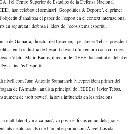
A, i el Centro Superior de Estudios de la Defensa Nacional
IEEE), han celebrat el seminari ‘Geopolítica & Deporte’, el primer
’objectiu d’analitzar el paper de l’esport en el context internacional
rts en seguretat i defensa i líders de l’ecosistema esportiu.
arcía de Gamarra, director del Ceseden, i per Javier Tebas, president
lítica en la indústria de l’esport davant d’un entorn cada cop més
rigada Víctor Mario Bados, director de l’IEEE, ha centrat el debat en
tègics, inclòs l’esportiu.
d’alt nivell com Juan Antonio Samaranch (vicepresident primer del
agata de l’Armada i analista principal de l’IEEE) i Javier Tebas,
trument de ‘soft power’, la seva influència en les relacions
a multilateral y marca-país’, va posar el focus en un dels grans
entants institucionals i de l’àmbit esportiu com Ángel Losada