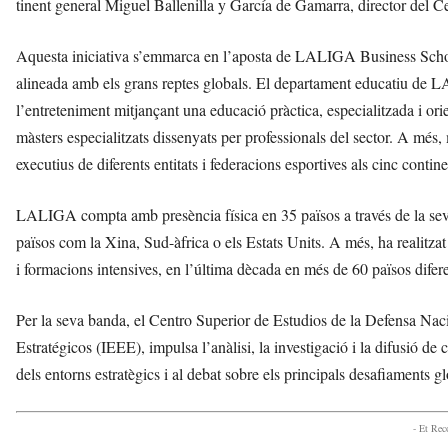
tinent general Miguel Ballenilla y García de Gamarra, director del C
Aquesta iniciativa s’emmarca en l’aposta de LALIGA Business School 
alineada amb els grans reptes globals. El departament educatiu de LA
l’entreteniment mitjançant una educació pràctica, especialitzada i ori
màsters especialitzats dissenyats per professionals del sector. A més,
executius de diferents entitats i federacions esportives als cinc contine
LALIGA compta amb presència física en 35 països a través de la seva
països com la Xina, Sud-àfrica o els Estats Units. A més, ha realitzat
i formacions intensives, en l’última dècada en més de 60 països difere
Per la seva banda, el Centro Superior de Estudios de la Defensa Naci
Estratégicos (IEEE), impulsa l’anàlisi, la investigació i la difusió de
dels entorns estratègics i al debat sobre els principals desafiaments g
- Et Re