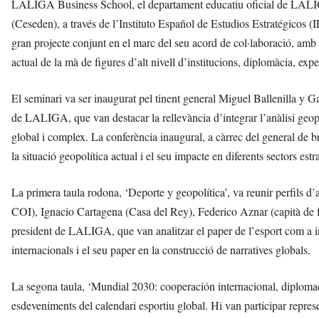
LALIGA Business School, el departament educatiu oficial de LALIG
(Ceseden), a través de l’Instituto Español de Estudios Estratégicos (
gran projecte conjunt en el marc del seu acord de col·laboració, amb l
actual de la mà de figures d’alt nivell d’institucions, diplomàcia, expe
El seminari va ser inaugurat pel tinent general Miguel Ballenilla y G
de LALIGA, que van destacar la rellevància d’integrar l’anàlisi geopo
global i complex. La conferència inaugural, a càrrec del general de b
la situació geopolítica actual i el seu impacte en diferents sectors estra
La primera taula rodona, ‘Deporte y geopolítica’, va reunir perfils 
COI), Ignacio Cartagena (Casa del Rey), Federico Aznar (capità de fr
president de LALIGA, que van analitzar el paper de l’esport com a ins
internacionals i el seu paper en la construcció de narratives globals.
La segona taula, ‘Mundial 2030: cooperación internacional, diplomaci
esdeveniments del calendari esportiu global. Hi van participar repres