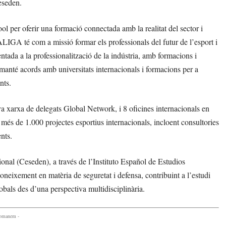
eseden.
per oferir una formació connectada amb la realitat del sector i
LIGA té com a missió formar els professionals del futur de l’esport i
entada a la professionalització de la indústria, amb formacions i
 manté acords amb universitats internacionals i formacions per a
nts.
 xarxa de delegats Global Network, i 8 oficines internacionals en
 més de 1.000 projectes esportius internacionals, incloent consultories
nts.
onal (Ceseden), a través de l’Instituto Español de Estudios
 coneixement en matèria de seguretat i defensa, contribuint a l’estudi
lobals des d’una perspectiva multidisciplinària.
comanem -