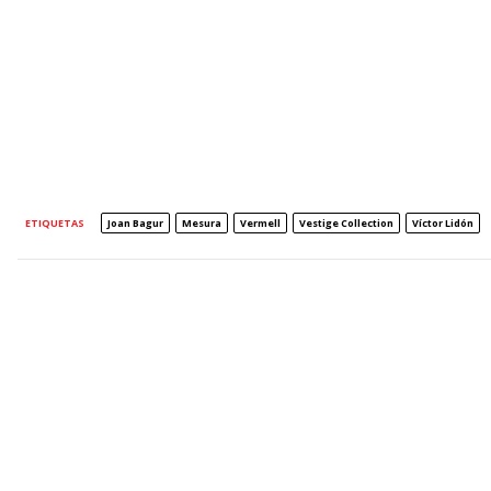
ETIQUETAS
Joan Bagur
Mesura
Vermell
Vestige Collection
Víctor Lidón