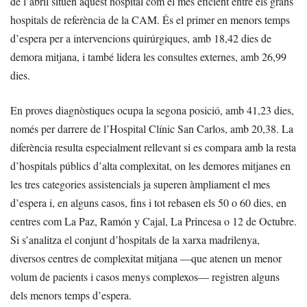
de l’abril situen aquest hospital com el més eficient entre els grans
hospitals de referència de la CAM. És el primer en menors temps
d’espera per a intervencions quirúrgiques, amb 18,42 dies de
demora mitjana, i també lidera les consultes externes, amb 26,99
dies.
En proves diagnòstiques ocupa la segona posició, amb 41,23 dies,
només per darrere de l’Hospital Clínic San Carlos, amb 20,38. La
diferència resulta especialment rellevant si es compara amb la resta
d’hospitals públics d’alta complexitat, on les demores mitjanes en
les tres categories assistencials ja superen àmpliament el mes
d’espera i, en alguns casos, fins i tot rebasen els 50 o 60 dies, en
centres com La Paz, Ramón y Cajal, La Princesa o 12 de Octubre.
Si s’analitza el conjunt d’hospitals de la xarxa madrilenya,
diversos centres de complexitat mitjana —que atenen un menor
volum de pacients i casos menys complexos— registren alguns
dels menors temps d’espera.