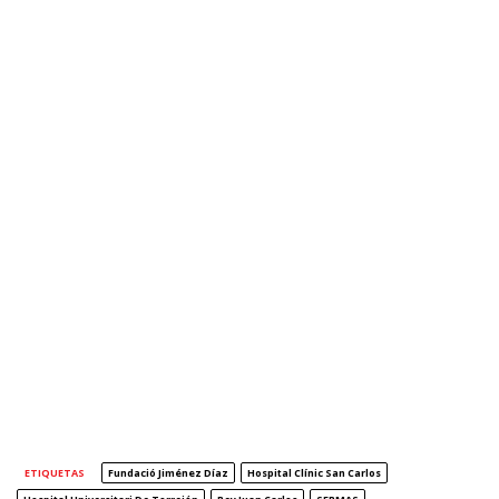
ETIQUETAS
Fundació Jiménez Díaz
Hospital Clínic San Carlos