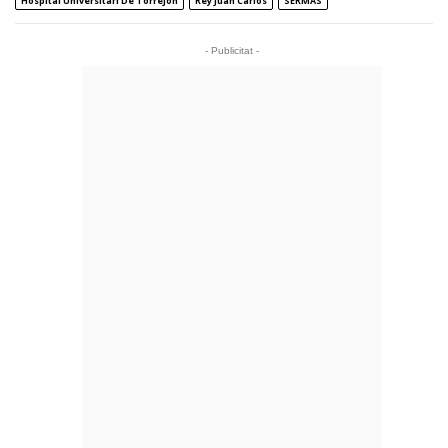
Hospital Universitari De Torrejón
Rey Juan Carlos
SERMAS
- Publicitat -