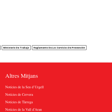
Ministerio De Trabajo
Reglamento De Los Servicios De Prevención
Altres Mitjans
Notícies de la Seu d’Urgell
Notícies de Cervera
Notícies de Tàrrega
Notícies de la Vall d’Aran