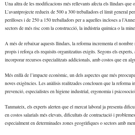
Una altra de les modificacions més rellevants afecta els llindars que
L’avantprojecte redueix de 500 a 300 treballadors el límit general pe
perilloses i de 250 a 150 treballadors per a aquelles incloses a l’An
sectors de més risc com la construcció, la indústria química o la mine
A més de rebaixar aquests llindars, la reforma incrementa el nombre m
propis i reforça els requisits organitzatius exigits. Segons els exper
incorporar recursos especialitzats addicionals, amb costos que en al
Més enllà de l’impacte econòmic, un dels aspectes que més preocupa el
noves exigències. Les anàlisis realitzades conclouen que la reforma 
prevenció, especialistes en higiene industrial, ergonomia i psicosocio
Tanmateix, els experts alerten que el mercat laboral ja presenta dificu
en costos salarials més elevats, dificultats de contractació i probleme
especialment en determinades zones geogràfiques o sectors amb menor 