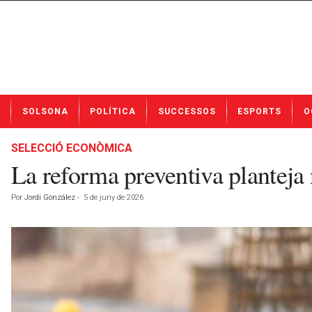
N
SOLSONA
POLÍTICA
SUCCESSOS
ESPORTS
O
o
t
í
SELECCIÓ ECONÒMICA
c
La reforma preventiva planteja 
i
e
Por
Jordi González
-
5 de juny de 2026
s
d
e
S
o
l
s
o