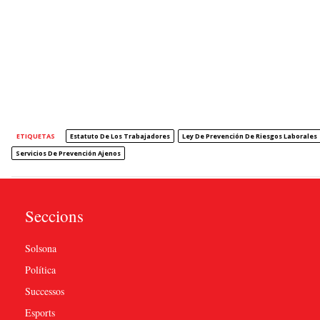
ETIQUETAS
Estatuto De Los Trabajadores
Ley De Prevención De Riesgos Laborales
Servicios De Prevención Ajenos
Seccions
Solsona
Política
Successos
Esports