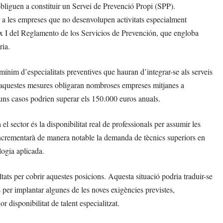
 obliguen a constituir un Servei de Prevenció Propi (SPP).
r a les empreses que no desenvolupen activitats especialment
nex I del Reglamento de los Servicios de Prevención, que engloba
ria.
ínim d’especialitats preventives que hauran d’integrar-se als serveis
ts, aquestes mesures obligaran nombroses empreses mitjanes a
guns casos podrien superar els 150.000 euros anuals.
 sector és la disponibilitat real de professionals per assumir les
incrementarà de manera notable la demanda de tècnics superiors en
logia aplicada.
ltats per cobrir aquestes posicions. Aquesta situació podria traduir-se
s per implantar algunes de les noves exigències previstes,
disponibilitat de talent especialitzat.