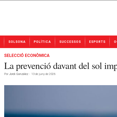
N
SOLSONA
POLÍTICA
SUCCESSOS
ESPORTS
O
o
t
í
SELECCIÓ ECONÒMICA
c
La prevenció davant del sol imp
i
e
Por
Jordi González
-
13 de juny de 2026
s
d
e
S
o
l
s
o