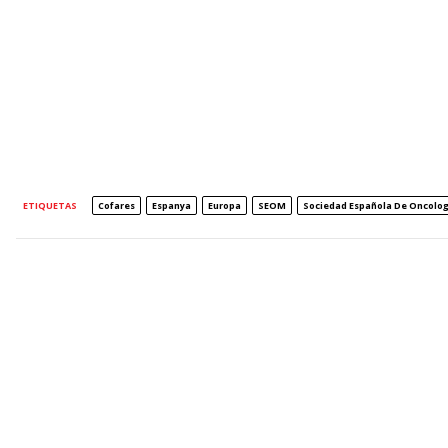
ETIQUETAS
Cofares
Espanya
Europa
SEOM
Sociedad Española De Oncolo