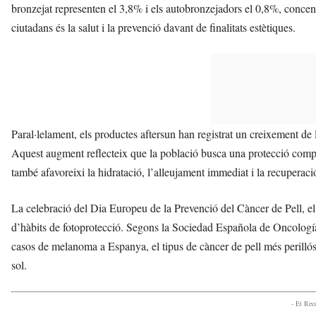
bronzejat representen el 3,8% i els autobronzejadors el 0,8%, concent
ciutadans és la salut i la prevenció davant de finalitats estètiques.
Paral·lelament, els productes aftersun han registrat un creixement de
Aquest augment reflecteix que la població busca una protecció compl
també afavoreixi la hidratació, l’alleujament immediat i la recuperació
La celebració del Dia Europeu de la Prevenció del Càncer de Pell, el 
d’hàbits de fotoprotecció. Segons la Sociedad Española de Oncolo
casos de melanoma a Espanya, el tipus de càncer de pell més perillós, 
sol.
- Et Re