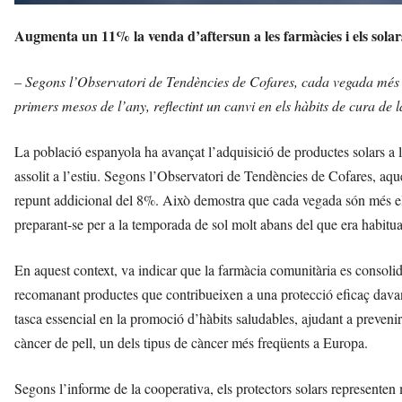
Augmenta un 11% la venda d’aftersun a les farmàcies i els solars
– Segons l’Observatori de Tendències de Cofares, cada vegada més c
primers mesos de l’any, reflectint un canvi en els hàbits de cura de l
La població espanyola ha avançat l’adquisició de productes solars a 
assolit a l’estiu. Segons l’Observatori de Tendències de Cofares, aque
repunt addicional del 8%. Això demostra que cada vegada són més el
preparant-se per a la temporada de sol molt abans del que era habitua
En aquest context, va indicar que la farmàcia comunitària es consolid
recomanant productes que contribueixen a una protecció eficaç davant
tasca essencial en la promoció d’hàbits saludables, ajudant a prevenir
càncer de pell, un dels tipus de càncer més freqüents a Europa.
Segons l’informe de la cooperativa, els protectors solars representen