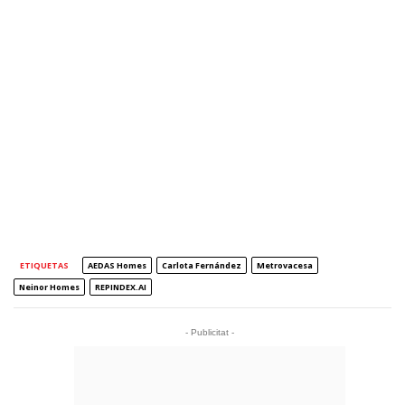
ETIQUETAS
AEDAS Homes
Carlota Fernández
Metrovacesa
Neinor Homes
REPINDEX.AI
- Publicitat -