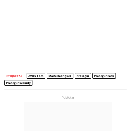
ETIQUETAS
AVOS Tech
Maite Rodríguez
Prosegur
Prosegur Cash
Prosegur Security
- Publicitat -