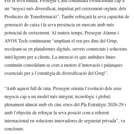
Per la seva banda, Prosegur Cash continuarà evolucionant cap a
un “negoci més diversificat, impulsat pel creixement orgànic dels
Productes de Transformació”. També reforçarà la seva capacitat de
generació de caixa i la seva presència en mercats amb més
potencial de creixement. Al mateix temps, Prosegur Alarms i
AVOS Tech continuaran “ampliant el seu pes dins del Grup,
recolzant-se en plataformes digitals, serveis connectats i solucions
intel·ligents per a clients. La intenció és que ambdues línies
continuïn consolidant-se com a motors d’innovació i palanques
essencials per a l’estratègia de diversificació del Grup”.
“Amb aquest full de ruta, Prosegur orienta l’evolució dels seus
negocis cap a un model més integrat, tecnològic i global,
plenament alineat amb els cinc eixos del Pla Estratègic 2026-29 i
amb l’objectiu de reforçar la seva posició com a referent
internacional en solucions innovadores de seguretat privada”, va
concloure.