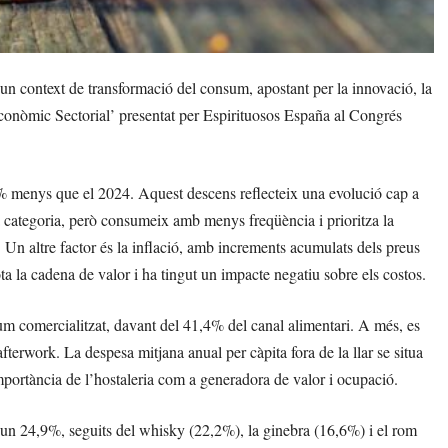
un context de transformació del consum, apostant per la innovació, la
oeconòmic Sectorial’ presentat per Espirituosos España al Congrés
,8% menys que el 2024. Aquest descens reflecteix una evolució cap a
 categoria, però consumeix amb menys freqüència i prioritza la
. Un altre factor és la inflació, amb increments acumulats dels preus
ota la cadena de valor i ha tingut un impacte negatiu sobre els costos.
lum comercialitzat, davant del 41,4% del canal alimentari. A més, es
terwork. La despesa mitjana anual per càpita fora de la llar se situa
mportància de l’hostaleria com a generadora de valor i ocupació.
b un 24,9%, seguits del whisky (22,2%), la ginebra (16,6%) i el rom