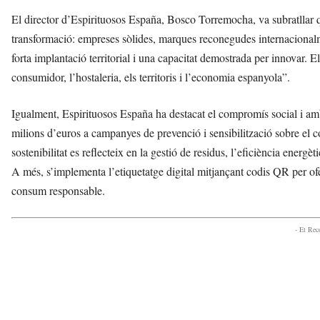
El director d’Espirituosos España, Bosco Torremocha, va subratllar 
transformació: empreses sòlides, marques reconegudes internacionalme
forta implantació territorial i una capacitat demostrada per innovar.
consumidor, l’hostaleria, els territoris i l’economia espanyola”.
Igualment, Espirituosos España ha destacat el compromís social i ambi
milions d’euros a campanyes de prevenció i sensibilització sobre el
sostenibilitat es reflecteix en la gestió de residus, l’eficiència energ
A més, s’implementa l’etiquetatge digital mitjançant codis QR per oferi
consum responsable.
- Et Re