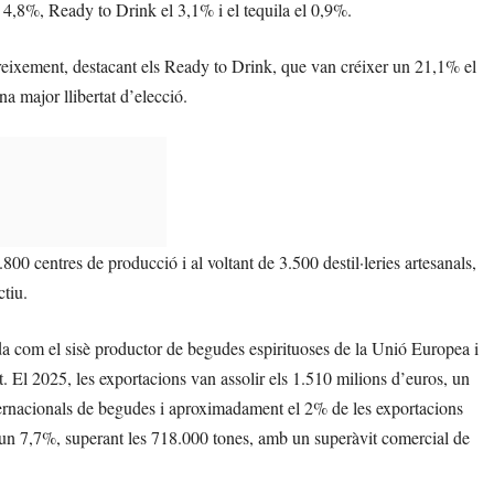
l 4,8%, Ready to Drink el 3,1% i el tequila el 0,9%.
reixement, destacant els Ready to Drink, que van créixer un 21,1% el
a major llibertat d’elecció.
00 centres de producció i al voltant de 3.500 destil·leries artesanals,
ctiu.
a com el sisè productor de begudes espirituoses de la Unió Europea i
. El 2025, les exportacions van assolir els 1.510 milions d’euros, un
ternacionals de begudes i aproximadament el 2% de les exportacions
 un 7,7%, superant les 718.000 tones, amb un superàvit comercial de