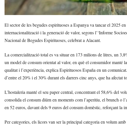
El sector de les begudes espirituoses a Espanya va tancar el 2025 en 
internacionalització i la generació de valor, segons l’‘Informe Soci
Nacional de Begudes Espirituoses, celebrat a Alacant.
La comercialització total es va situar en 173 milions de litres, un 3
un model de consum orientat al valor, en què el consumidor manté la
qualitat i l’experiència, explica Espirituosos España en un comunicat
d’entre el 20% i el 30% durant els darrers cinc anys, que ha afectat t
L’hostaleria manté el seu paper central, concentrant el 58,6% del vo
consolida el consum diürn en moments com l’aperitiu, el brunch o l’af
en 52 euros, davant dels 9 euros del consum domèstic, reforçant la i
Per categories, els licors van ser la principal categoria en volum am