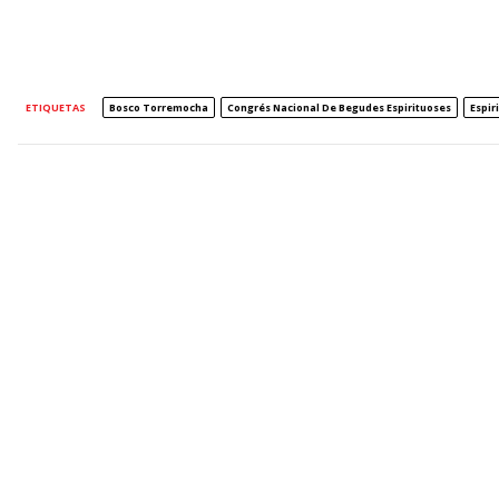
ETIQUETAS
Bosco Torremocha
Congrés Nacional De Begudes Espirituoses
Espir