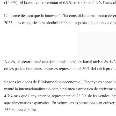
(15,3%). El brandi va representar el 6,9%, el vodka el 5,2%, l’anís e
L’informe destaca que la innovació s’ha consolidat com a motor de c
2025, i les categories low alcohol i 0,0, en resposta a la demanda d’un
A més, el sector manté una forta implantació territorial amb més de 3.8
on les petites i mitjanes empreses representen el 80% del teixit produ
Segons les dades de l’‘Informe Socioeconòmic’, Espanya es consolid
manté la internacionalització com a palanca estratègica de creixement
4,7% més que l’any anterior, representant el 28,3% de les vendes in
agroalimentàries espanyoles. En volum, les exportacions van créixer
253 milions d’euros.