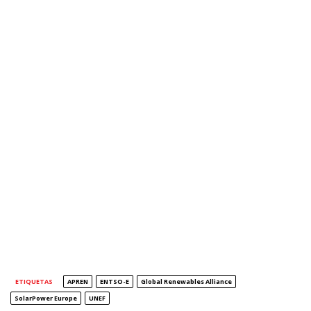
ETIQUETAS
APREN
ENTSO-E
Global Renewables Alliance
SolarPower Europe
UNEF