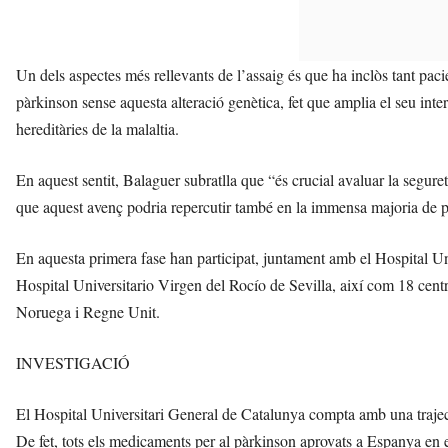
Un dels aspectes més rellevants de l’assaig és que ha inclòs tant 
pàrkinson sense aquesta alteració genètica, fet que amplia el seu inter
hereditàries de la malaltia.
En aquest sentit, Balaguer subratlla que “és crucial avaluar la seguret
que aquest avenç podria repercutir també en la immensa majoria de p
En aquesta primera fase han participat, juntament amb el Hospital Un
Hospital Universitario Virgen del Rocío de Sevilla, així com 18 centr
Noruega i Regne Unit.
INVESTIGACIÓ
El Hospital Universitari General de Catalunya compta amb una traject
De fet, tots els medicaments per al pàrkinson aprovats a Espanya en e