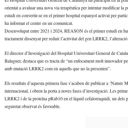
orientat a avaluar una nova via terapèutica per intentar modificar la 
estudi en convertir-se en el primer hospital espanyol activat per partic
ha informat el centre en un comunicat.
Desenvolupat entre 2021 i 2024, REASON és el primer estudi en huma
tractament dissenyat per reduir l’activitat del gen LRRK2, l’alteraci
El director d’Investigació del Hospital Universitari General de Catal
Balaguer, destaca que es tracta de “un enfocament molt innovador per 
amb mutació LRRK2 com en aquells que no la presenten”.
Els resultats d’aquesta primera fase s’acaben de publicar a ‘Nature Me
internacional, i obren la porta a noves fases d’investigació. Les prim
LRRK2 i de la proteïna pRab10 en el líquid cefalorraquidi, un dels prin
seguretat observat és favorable.