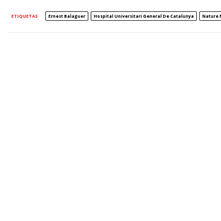
ETIQUETAS
Ernest Balaguer
Hospital Universitari General De Catalunya
Nature 