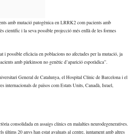
pacients amb mutació patogènica en LRRK2 com pacients amb
ès científic i la seva possible projecció més enllà de les formes
at i possible eficàcia en poblacions no afectades per la mutació, ja
acients amb pàrkinson no genètic d’aparició esporàdica”.
iversitari General de Catalunya, el Hospital Clínic de Barcelona i el
es internacionals de països com Estats Units, Canadà, Israel,
òria consolidada en assaigs clínics en malalties neurodegeneratives.
ls últims 20 anys han estat avaluats al centre, juntament amb altres