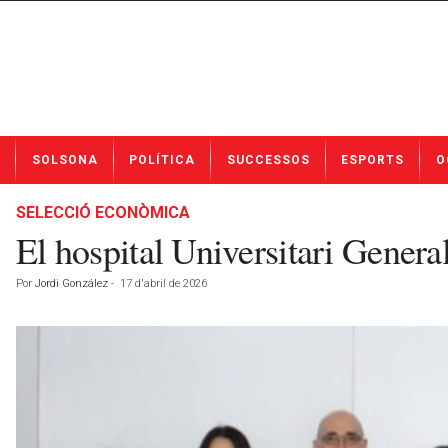
N
SOLSONA
POLÍTICA
SUCCESSOS
ESPORTS
O
o
t
í
SELECCIÓ ECONÒMICA
c
El hospital Universitari Genera
i
e
Por
Jordi González
-
17 d'abril de 2026
s
d
e
S
o
l
s
o