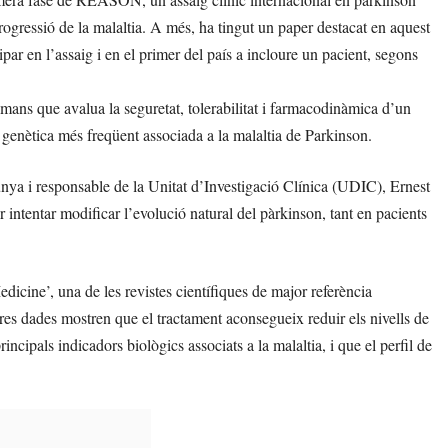
progressió de la malaltia. A més, ha tingut un paper destacat en aquest
ipar en l’assaig i en el primer del país a incloure un pacient, segons
ns que avalua la seguretat, tolerabilitat i farmacodinàmica d’un
ó genètica més freqüent associada a la malaltia de Parkinson.
unya i responsable de la Unitat d’Investigació Clínica (UDIC), Ernest
intentar modificar l’evolució natural del pàrkinson, tant en pacients
dicine’, una de les revistes científiques de major referència
eres dades mostren que el tractament aconsegueix reduir els nivells de
cipals indicadors biològics associats a la malaltia, i que el perfil de