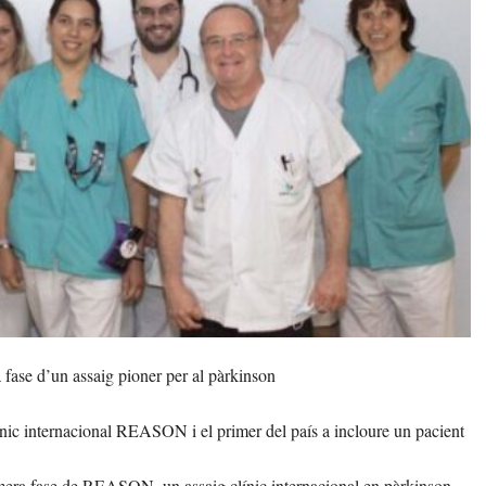
 fase d’un assaig pioner per al pàrkinson
clínic internacional REASON i el primer del país a incloure un pacient
rimera fase de REASON, un assaig clínic internacional en pàrkinson