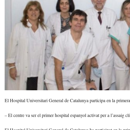
n
a
a
v
u
i
El Hospital Universitari General de Catalunya participa en la primera
– El centre va ser el primer hospital espanyol activat per a l’assaig 
El Hospital Universitari General de Catalunya ha participat en la p