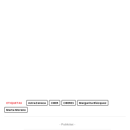
ETIQUETAS
AstraZeneca
CIBER
CIBERES
Margarita Blázquez
Marta Moreno
- Publicitat -