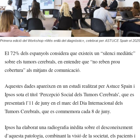
Primera edició del Workshop «Més enllà del diagnòstic», celebrat per ASTUCE Spain el 2025
El 72% dels espanyols considera que existeix un “silenci mediàtic”
sobre els tumors cerebrals, en entendre que “no reben prou
cobertura” als mitjans de comunicació.
Aquestes dades apareixen en un estudi realitzat per Astuce Spain i
Ipsos sota el títol ‘Percepció Social dels Tumors Cerebrals’, que es
presentarà l’11 de juny en el marc del Dia Internacional dels
Tumors Cerebrals, que es commemora cada 8 de juny.
Ipsos ha elaborat una radiografia inèdita sobre el desconeixement
d’aquesta patologia, combinant la visió de la societat, els pacients i