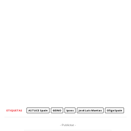
ETIQUETAS
ASTUCE Spain
GEINO
Ipsos
José Luis Mantas
OligoSpain
- Publicitat -