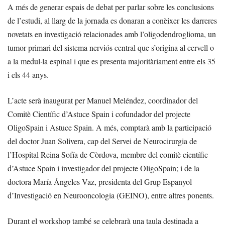
A més de generar espais de debat per parlar sobre les conclusions
de l’estudi, al llarg de la jornada es donaran a conèixer les darreres
novetats en investigació relacionades amb l’oligodendroglioma, un
tumor primari del sistema nerviós central que s’origina al cervell o
a la medul·la espinal i que es presenta majoritàriament entre els 35
i els 44 anys.
L’acte serà inaugurat per Manuel Meléndez, coordinador del
Comitè Científic d’Astuce Spain i cofundador del projecte
OligoSpain i Astuce Spain. A més, comptarà amb la participació
del doctor Juan Solivera, cap del Servei de Neurocirurgia de
l’Hospital Reina Sofía de Còrdova, membre del comitè científic
d’Astuce Spain i investigador del projecte OligoSpain; i de la
doctora María Ángeles Vaz, presidenta del Grup Espanyol
d’Investigació en Neurooncologia (GEINO), entre altres ponents.
Durant el workshop també se celebrarà una taula destinada a