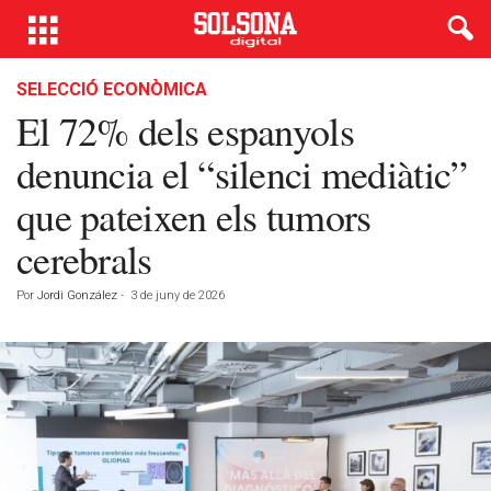
SELECCIÓ ECONÒMICA
El 72% dels espanyols
denuncia el “silenci mediàtic”
que pateixen els tumors
cerebrals
Por
Jordi González
-
3 de juny de 2026