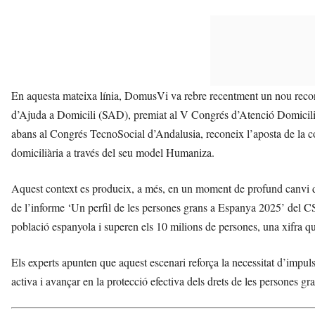
En aquesta mateixa línia, DomusVi va rebre recentment un nou recone
d’Ajuda a Domicili (SAD), premiat al V Congrés d’Atenció Domicilià
abans al Congrés TecnoSocial d’Andalusia, reconeix l’aposta de la c
domiciliària a través del seu model Humaniza.
Aquest context es produeix, a més, en un moment de profund canvi de
de l’informe ‘Un perfil de les persones grans a Espanya 2025’ del C
població espanyola i superen els 10 milions de persones, una xifra q
Els experts apunten que aquest escenari reforça la necessitat d’impul
activa i avançar en la protecció efectiva dels drets de les persones gra