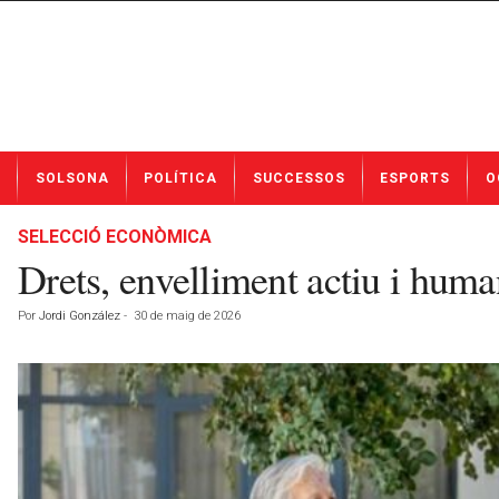
N
SOLSONA
POLÍTICA
SUCCESSOS
ESPORTS
O
o
t
í
SELECCIÓ ECONÒMICA
c
Drets, envelliment actiu i huma
i
e
Por
Jordi González
-
30 de maig de 2026
s
d
e
S
o
l
s
o