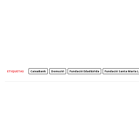
ETIQUETAS
CaixaBank
DomusVi
Fundació Edad&Vida
Fundació Santa María L