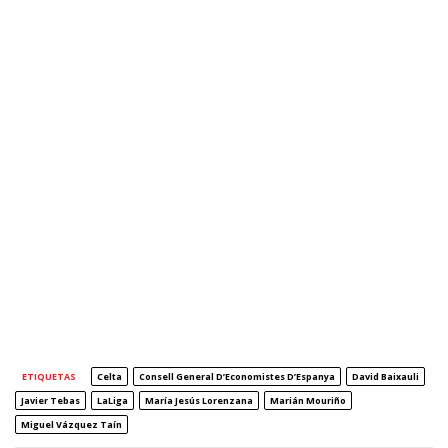
ETIQUETAS
Celta
Consell General D’Economistes D’Espanya
David Baixauli
Javier Tebas
LaLiga
María Jesús Lorenzana
Marián Mouriño
Miguel Vázquez Taín