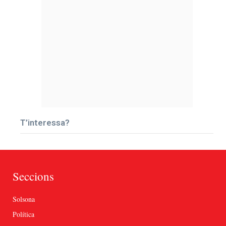
T’interessa?
Seccions
Solsona
Política