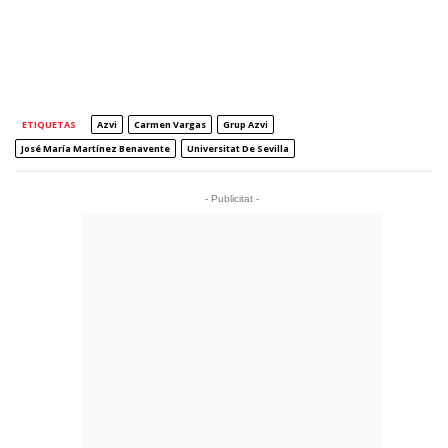
ETIQUETAS
Azvi
Carmen Vargas
Grup Azvi
José María Martínez Benavente
Universitat De Sevilla
- Publicitat -