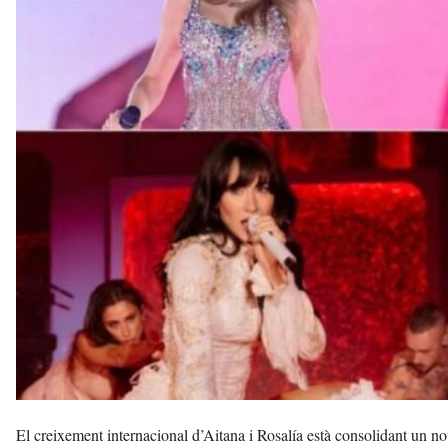
n
a
a
v
u
i
El creixement internacional d’Aitana i Rosalía està consolidant un 