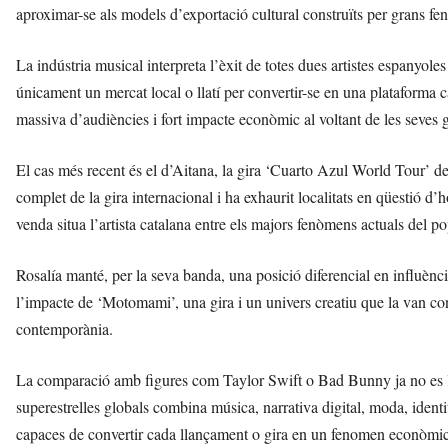
aproximar-se als models d’exportació cultural construïts per grans 
La indústria musical interpreta l’èxit de totes dues artistes espanyol
únicament un mercat local o llatí per convertir-se en una plataforma c
massiva d’audiències i fort impacte econòmic al voltant de les seves g
El cas més recent és el d’Aitana, la gira ‘Cuarto Azul World Tour’ de
complet de la gira internacional i ha exhaurit localitats en qüestió d’h
venda situa l’artista catalana entre els majors fenòmens actuals del p
Rosalía manté, per la seva banda, una posició diferencial en influènci
l’impacte de ‘Motomami’, una gira i un univers creatiu que la van co
contemporània.
La comparació amb figures com Taylor Swift o Bad Bunny ja no es li
superestrelles globals combina música, narrativa digital, moda, identit
capaces de convertir cada llançament o gira en un fenomen econòmic 