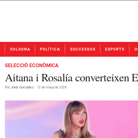
N
SOLSONA
POLÍTICA
SUCCESSOS
ESPORTS
O
o
t
í
SELECCIÓ ECONÒMICA
c
Aitana i Rosalía converteixen E
i
e
Por
Jordi González
-
12 de maig de 2026
s
d
e
S
o
l
s
o