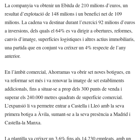
La companyia va obtenir un Ebitda de 210 milions d’euros, un
resultat d’explotació de 148 milions i un benefici net de 109
milions. La cadena va destinar durant l’exercici 92 milions d’euros
a inversions, dels quals el 64% es va dirigir a obertures, reformes,
canvis d’imatge, superfícies logístiques i altres actius immobiliaris,
una partida que en conjunt va créixer un 4% respecte de l’any
anterior.
En l’àmbit comercial, Ahorramas va obrir set noves botigues, en
va reformar set més i va renovar la imatge de set establiments
addicionals, fins a situar-se a prop dels 300 punts de venda i
superar els 240.000 metres quadrats de superfície comercial.
L’expansió li va permetre entrar a Castella i Lleó amb la seva
primera botiga a Àvila, sumant-se a la seva presència a Madrid i
Castella-la Manxa.
La plantilla va créixer un 3,6% fins als 14.230 empleats, amb un