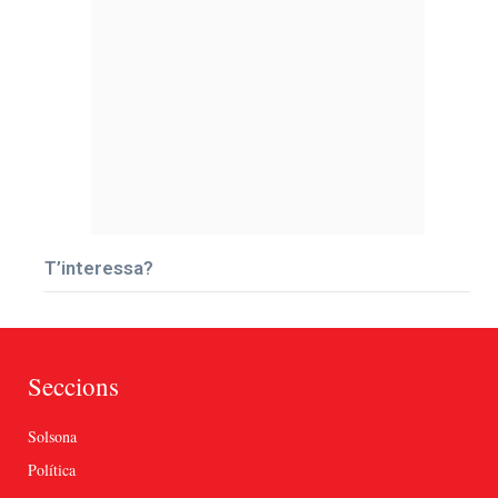
T’interessa?
Seccions
Solsona
Política