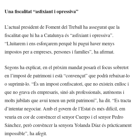
Una fiscalitat “asfixiant i opressiva”
L’actual president de Foment del Treball ha assegurat que la
fiscalitat que hi ha a Catalunya és “asfixiant i opressiva”.
“Lluitarem i ens esforçarem perquè hi pugui haver menys
impostos per a empreses, persones i famílies”, ha afirmat.
Segons ha explicat, en el pròxim mandat posarà el focus sobretot
en l’impost de patrimoni i està “convençut” que podrà rebaixar-lo
o suprimir-lo. “És un impost confiscatori, que no existeix enlloc i
que no grava els empresaris, sinó als professionals, autònoms i
molts jubilats que avui tenen un petit patrimoni”, ha dit. “Es tracta
d’intentar negociar. Amb el govern de l’Estat és més difícil, em
veuria en cor de convèncer el senyor Cuerpo i el senyor Pedro
Sánchez, però convèncer la senyora Yolanda Díaz és pràcticament
impossible”, ha afegit.