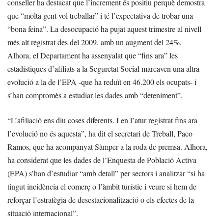
conseller ha destacat que l’increment és positiu perquè demostra
que “molta gent vol treballar” i té l’expectativa de trobar una
“bona feina”. La desocupació ha pujat aquest trimestre al nivell
més alt registrat des del 2009, amb un augment del 24%.
Alhora, el Departament ha assenyalat que “fins ara” les
estadístiques d’afiliats a la Seguretat Social marcaven una altra
evolució a la de l’EPA -que ha reduït en 46.200 els ocupats- i
s’han compromès a estudiar les dades amb “deteniment”.
“L’afiliació ens diu coses diferents. I en l’atur registrat fins ara
l’evolució no és aquesta”, ha dit el secretari de Treball, Paco
Ramos, que ha acompanyat Sàmper a la roda de premsa. Alhora,
ha considerat que les dades de l’Enquesta de Població Activa
(EPA) s’han d’estudiar “amb detall” per sectors i analitzar “si ha
tingut incidència el comerç o l’àmbit turístic i veure si hem de
reforçar l’estratègia de desestacionalització o els efectes de la
situació internacional”.