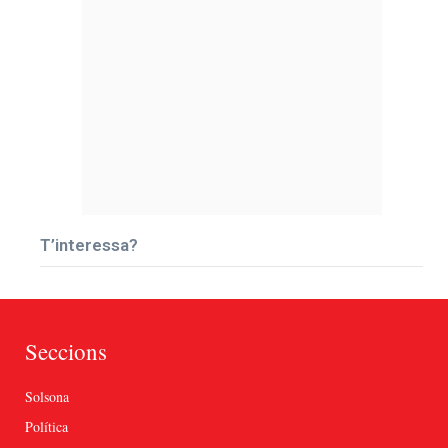
T’interessa?
Seccions
Solsona
Política