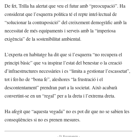
De fet, Trilla ha alertat que veu el futur amb “preocupació”. Ha
considerat que l’esquerra política té el repte intel·lectual de
“solucionar la contraposició” del creixement demogràfic amb la
necessitat de més equipaments i serveis amb la “imperiosa
exigència” de la sostenibilitat ambiental.
L’experta en habitatge ha dit que si l’esquerra “no recupera el
principi bàsic” que va inspirar l’estat del benestar o la creació
d’infraestructures necessàries i es “limita a gestionar l’escassetat”,
tot i fer-ho de “bona fe”, aleshores “la frustració i el
descontentament” prendran part a la societat. Això acabarà
convertint-se en un “regal” per a la dreta i l’extrema dreta.
Ha afegit que “aquesta vegada” no es pot dir que no se sabien les
conseqüències si no es prenen mesures.
- Et Recomanem -