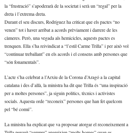
la “frustració” s’apoderarà de la societat i serà un “regal” per la
dreta i l’extrema dreta.
Durant el seu discurs, Rodríguez ha criticat que els pactes “no
venen” tot i haver arribat a acords prèviament i darrere de les
càmeres. Però, una vegada als hemicicles, aquests pactes es
trenquen. Ella s’ha reivindicat a “l’estil Carme Trilla” i per això vol
“continuar treballant” en els acords i el consens amb persones que
“són fonamentals”.
L’acte s’ha celebrat a l’Arxiu de la Corona d’Aragó a la capital
catalana i des d’allà, la ministra ha dit que Trilla és “una inspiració
per a moltes persones”, ja siguin polítics, tècnics i activistes
socials. Aquesta orde “reconeix” persones que han fet quelcom
pel “bé comú”.
La ministra ha explicat que va proposar atorgar el reconeixement a
Trilla perquè “sempre” apareixien “molts homes” quan es