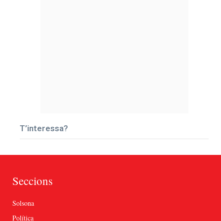
T’interessa?
Seccions
Solsona
Política