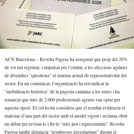
ACN Barcelona – Revolta Pagesa ha assegurat que prop del 20%
de vot nul registrat, i impulsat per l’entitat, a les eleccions agràries
de divendres “qüestiona” el sistema actual de representativitat del
sector. En un comunicat, l’organització ha reivindicat la
“mobilització històrica” de la pagesia catalana a les urnes i ha
remarcat que més de 2.000 professionals agraris van optar per
aquesta opció. El col·lectiu considera que el resultat evidencia el
malestar d’una part del sector amb el model vigent i reclama obrir
un debat per revisar-lo i fer-lo “més just i representatiu”. Revolta
Pagesa també denuncia “nombroses irregularitats” durant el