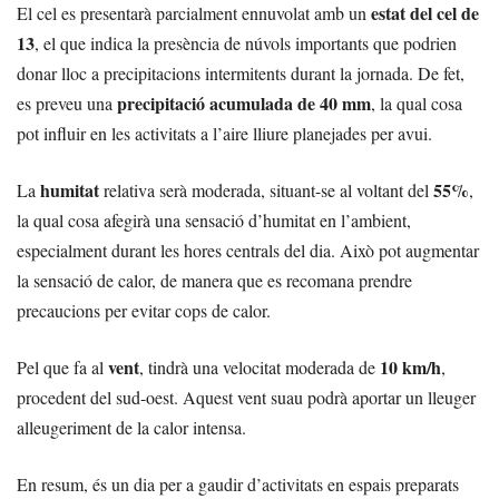
estat del cel de
El cel es presentarà parcialment ennuvolat amb un
13
, el que indica la presència de núvols importants que podrien
donar lloc a precipitacions intermitents durant la jornada. De fet,
precipitació acumulada de 40 mm
es preveu una
, la qual cosa
pot influir en les activitats a l’aire lliure planejades per avui.
humitat
55%
La
relativa serà moderada, situant-se al voltant del
,
la qual cosa afegirà una sensació d’humitat en l’ambient,
especialment durant les hores centrals del dia. Això pot augmentar
la sensació de calor, de manera que es recomana prendre
precaucions per evitar cops de calor.
vent
10 km/h
Pel que fa al
, tindrà una velocitat moderada de
,
procedent del sud-oest. Aquest vent suau podrà aportar un lleuger
alleugeriment de la calor intensa.
En resum, és un dia per a gaudir d’activitats en espais preparats