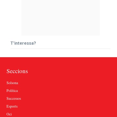
T’interessa?
Seccions
Solsona
Política
Successos
Esports
Oci