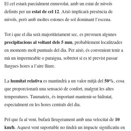
El cel estarà parcialment ennuvolat, amb un estat de núvols
estat de cel 12
definits per un
. Això implicarà presència de
núvols, però amb moltes estones de sol dominant l’escena.
Tot i que el dia serà majoritàriament sec, es preveuen algunes
precipitacions al voltant dels 5 mm
, probablement localitzades
en moments molt puntuals del dia. Per això, és convenient tenir a
mà un impermeable o paraigua, sobretot si es té previst passar
llargues hores a l’aire lliure.
humitat relativa
50%
La
es mantindrà a un valor mitjà del
, cosa
que proporcionarà una sensació de confort, malgrat les altes
temperatures. Tanmateix, és important mantenir-se hidratat,
especialment en les hores centrals del dia.
10
Pel que fa al vent, bufarà lleugerament amb una velocitat de
km/h
. Aquest vent suportable no tindrà un impacte significatiu en