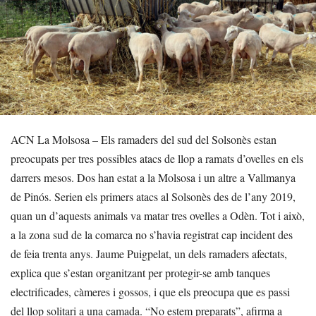
ACN La Molsosa – Els ramaders del sud del Solsonès estan
preocupats per tres possibles atacs de llop a ramats d’ovelles en els
darrers mesos. Dos han estat a la Molsosa i un altre a Vallmanya
de Pinós. Serien els primers atacs al Solsonès des de l’any 2019,
quan un d’aquests animals va matar tres ovelles a Odèn. Tot i això,
a la zona sud de la comarca no s’havia registrat cap incident des
de feia trenta anys. Jaume Puigpelat, un dels ramaders afectats,
explica que s’estan organitzant per protegir-se amb tanques
electrificades, càmeres i gossos, i que els preocupa que es passi
del llop solitari a una camada. “No estem preparats”, afirma a