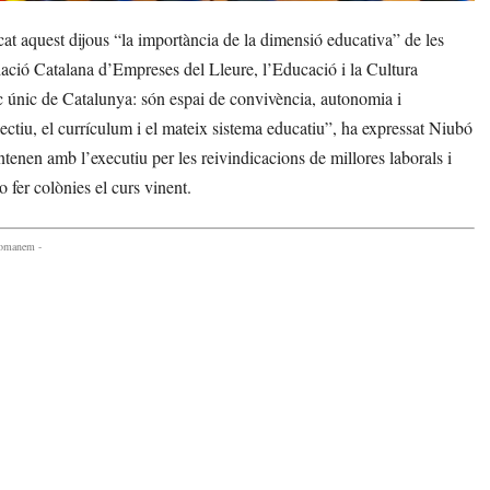
 aquest dijous “la importància de la dimensió educativa” de les
iació Catalana d’Empreses del Lleure, l’Educació i la Cultura
c únic de Catalunya: són espai de convivència, autonomia i
tiu, el currículum i el mateix sistema educatiu”, ha expressat Niubó
tenen amb l’executiu per les reivindicacions de millores laborals i
o fer colònies el curs vinent.
comanem -