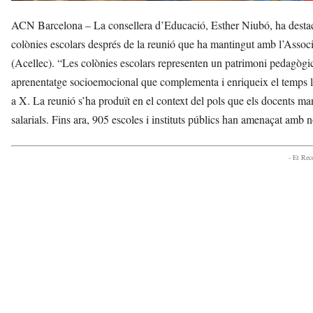
ACN Barcelona – La consellera d’Educació, Esther Niubó, ha destacat
colònies escolars després de la reunió que ha mantingut amb l’Assoc
(Acellec). “Les colònies escolars representen un patrimoni pedagògi
aprenentatge socioemocional que complementa i enriqueix el temps lec
a X. La reunió s’ha produït en el context del pols que els docents man
salarials. Fins ara, 905 escoles i instituts públics han amenaçat amb n
- Et Re