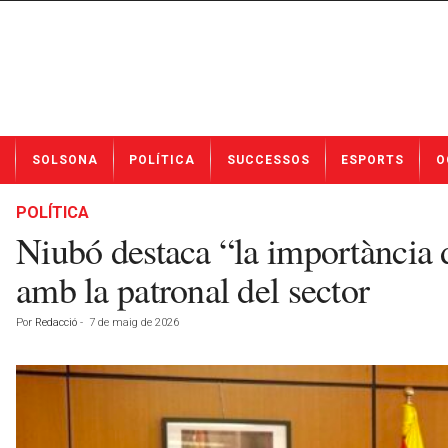
N
SOLSONA
POLÍTICA
SUCCESSOS
ESPORTS
O
o
t
í
POLÍTICA
c
Niubó destaca “la importància d
i
e
amb la patronal del sector
s
d
Por
Redacció
-
7 de maig de 2026
e
S
o
l
s
o