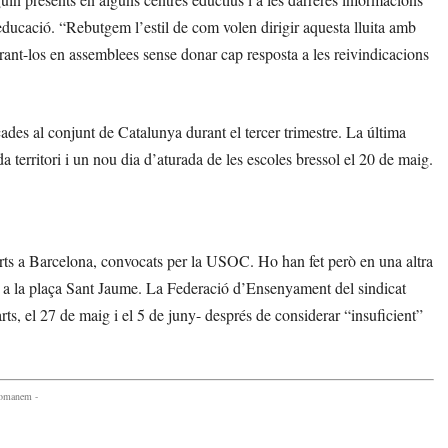
educació. “Rebutgem l’estil de com volen dirigir aquesta lluita amb
trant-los en assemblees sense donar cap resposta a les reivindicacions
ades al conjunt de Catalunya durant el tercer trimestre. La última
 territori i un nou dia d’aturada de les escoles bressol el 20 de maig.
arts a Barcelona, convocats per la USOC. Ho han fet però en una altra
 a la plaça Sant Jaume. La Federació d’Ensenyament del sindicat
s, el 27 de maig i el 5 de juny- després de considerar “insuficient”
comanem -