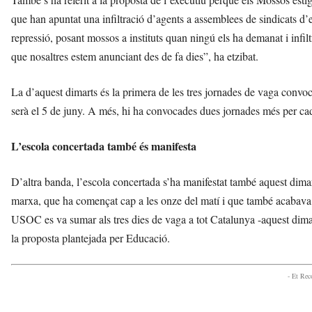
que han apuntat una infiltració d’agents a assemblees de sindicats d’
repressió, posant mossos a instituts quan ningú els ha demanat i infil
que nosaltres estem anunciant des de fa dies”, ha etzibat.
La d’aquest dimarts és la primera de les tres jornades de vaga convoc
serà el 5 de juny. A més, hi ha convocades dues jornades més per cada
L’escola concertada també és manifesta
D’altra banda, l’escola concertada s’ha manifestat també aquest dim
marxa, que ha començat cap a les onze del matí i que també acabava
USOC es va sumar als tres dies de vaga a tot Catalunya -aquest dimart
la proposta plantejada per Educació.
- Et Re