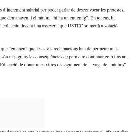
d’increment salarial per poder parlar de desconvocar les protestes,
que demanaven, i el mínim, “hi ha un entremig”. En tot cas, ha
el col·lectiu docent i ha asseverat que USTEC sotmetrà a votació
, que “entenen” que les seves reclamacions han de permetre unes
 que són més grans les conseqüències de permetre continuar com fins ara
 Educació de donar unes xifres de seguiment de la vaga de “mínims”
ut deixar clar que les vagues “no són només pels sous”. “Disset dies