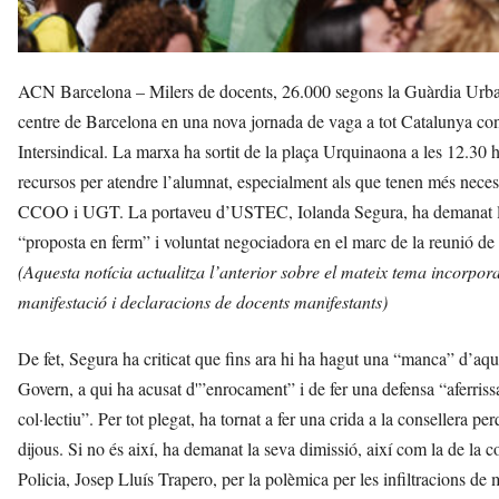
ACN Barcelona – Milers de docents, 26.000 segons la Guàrdia Urbana
centre de Barcelona en una nova jornada de vaga a tot Catalunya c
Intersindical. La marxa ha sortit de la plaça Urquinaona a les 12.30 h
recursos per atendre l’alumnat, especialment als que tenen més necessi
CCOO i UGT. La portaveu d’USTEC, Iolanda Segura, ha demanat la di
“proposta en ferm” i voluntat negociadora en el marc de la reunió de
(Aquesta notícia actualitza l’anterior sobre el mateix tema incorporan
manifestació i declaracions de docents manifestants)
De fet, Segura ha criticat que fins ara hi ha hagut una “manca” d’aque
Govern, a qui ha acusat d'”enrocament” i de fer una defensa “aferris
col·lectiu”. Per tot plegat, ha tornat a fer una crida a la consellera p
dijous. Si no és així, ha demanat la seva dimissió, així com la de la co
Policia, Josep Lluís Trapero, per la polèmica per les infiltracions 