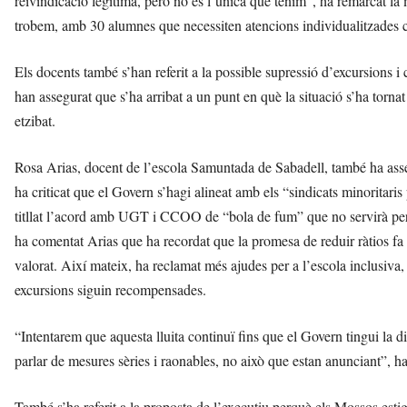
reivindicació legítima, però no és l’única que tenim”, ha remarcat la 
trobem, amb 30 alumnes que necessiten atencions individualitzades 
Els docents també s’han referit a la possible supressió d’excursions i
han assegurat que s’ha arribat a un punt en què la situació s’ha torna
etzibat.
Rosa Arias, docent de l’escola Samuntada de Sabadell, també ha asseg
ha criticat que el Govern s’hagi alineat amb els “sindicats minoritari
titllat l’acord amb UGT i CCOO de “bola de fum” que no servirà per r
ha comentat Arias que ha recordat que la promesa de reduir ràtios fa 
valorat. Així mateix, ha reclamat més ajudes per a l’escola inclusiva, u
excursions siguin recompensades.
“Intentarem que aquesta lluita continuï fins que el Govern tingui la di
parlar de mesures sèries i raonables, no això que estan anunciant”, ha
També s’ha referit a la proposta de l’executiu perquè els Mossos estig