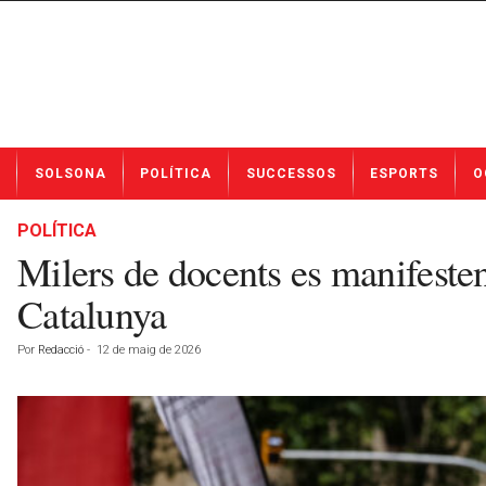
N
SOLSONA
POLÍTICA
SUCCESSOS
ESPORTS
O
o
t
í
POLÍTICA
c
Milers de docents es manifesten
i
e
Catalunya
s
d
Por
Redacció
-
12 de maig de 2026
e
S
o
l
s
o