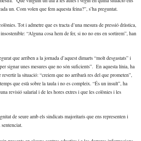
mestra. “Que vinguin un dia a les aules i vegin en quina situació ens
cada un. Com volen que fem aquesta feina?”, s’ha preguntat.
 colònies. Tot i admetre que es tracta d’una mesura de pressió dràstica,
t insostenible: “Alguna cosa hem de fer, si no no ens en sortirem”, han
urat que arriben a la jornada d’aquest dimarts “molt desgastats” i
s per signar unes mesures que no són suficients”. En aquesta línia, ha
evertir la situació: “creiem que no arribarà res del que prometen”,
temps que està sobre la taula i no es compleix. “És un insult”, ha
na revisió salarial i de les hores extres i que les colònies i les
gnitat de seure amb els sindicats majoritaris que ens representen i
 sentenciat.
uin presents en alguns centres eductius i a les darreres informacions