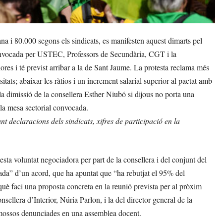
 i 80.000 segons els sindicats, es manifesten aquest dimarts pel
onvocada per USTEC, Professors de Secundària, CGT i la
ores i té previst arribar a la de Sant Jaume. La protesta reclama més
tats; abaixar les ràtios i un increment salarial superior al pactat amb
missió de la consellera Esther Niubó si dijous no porta una
 la mesa sectorial convocada.
t declaracions dels sindicats, xifres de participació en la
sta voluntat negociadora per part de la consellera i del conjunt del
sada” d’un acord, que ha apuntat que “ha rebutjat el 95% del
erquè faci una proposta concreta en la reunió prevista per al pròxim
nsellera d’Interior, Núria Parlon, i la del director general de la
de mossos denunciades en una assemblea docent.