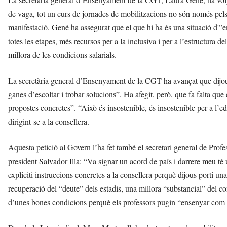
de vaga, tot un curs de jornades de mobilitzacions no són només pels
manifestació. Gené ha assegurat que el que hi ha és una situació d'”e
totes les etapes, més recursos per a la inclusiva i per a l’estructura de
millora de les condicions salarials.
La secretària general d’Ensenyament de la CGT ha avançat que dijo
ganes d’escoltar i trobar solucions”. Ha afegit, però, que fa falta qu
propostes concretes”. “Això és insostenible, és insostenible per a l’e
dirigint-se a la consellera.
Aquesta petició al Govern l’ha fet també el secretari general de Profe
president Salvador Illa: “Va signar un acord de país i darrere meu té
expliciti instruccions concretes a la consellera perquè dijous porti u
recuperació del “deute” dels estadis, una millora “substancial” del c
d’unes bones condicions perquè els professors pugin “ensenyar com a