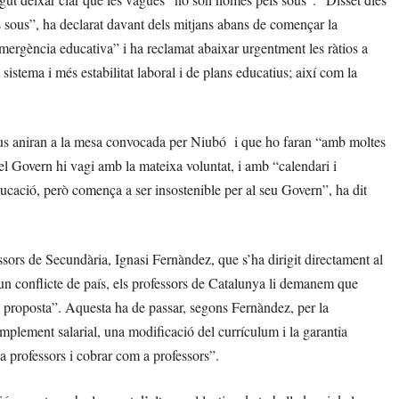
 sous”, ha declarat davant dels mitjans abans de començar la
mergència educativa” i ha reclamat abaixar urgentment les ràtios a
l sistema i més estabilitat laboral i de plans educatius; així com la
us aniran a la mesa convocada per Niubó i que ho faran “amb moltes
e el Govern hi vagi amb la mateixa voluntat, i amb “calendari i
ducació, però comença a ser insostenible per al seu Govern”, ha dit
ssors de Secundària, Ignasi Fernàndez, que s’ha dirigit directament al
 un conflicte de país, els professors de Catalunya li demanem que
na proposta”. Aquesta ha de passar, segons Fernàndez, per la
omplement salarial, una modificació del currículum i la garantia
 professors i cobrar com a professors”.