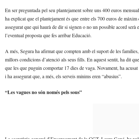
En ser preguntada pel seu plantejament sobre uns 400 euros mensuals 
ha explicat que el plantejament és que entre els 700 euros de màxim 
assegurat que qui haurà de dir si signen o no un possible acord serà 
l’eventual proposta que fes arribar Educació.
A més, Segura ha afirmat que compten amb el suport de les famílies
millors condicions d’atenció als seus fills. En aquest sentit, ha dit
que les que puguin comportar 17 dies de vaga. Novament, ha acusat
i ha assegurat que, a més, els serveis mínims eren “abusius”.
“Les vagues no són només pels sous”
La secretària general d’Ensenyament de la CGT, Laura Gené, ha volg