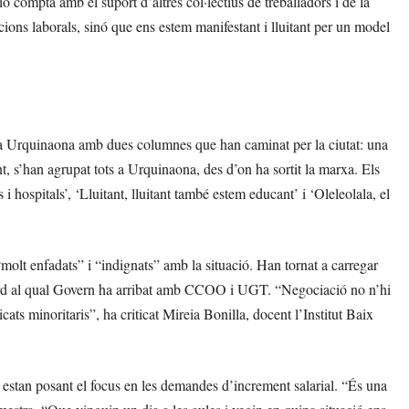
ó compta amb el suport d’altres col·lectius de treballadors i de la
ons laborals, sinó que ens estem manifestant i lluitant per un model
aça Urquinaona amb dues columnes que han caminat per la ciutat: una
nt, s’han agrupat tots a Urquinaona, des d’on ha sortit la marxa. Els
 hospitals’, ‘Lluitant, lluitant també estem educant’ i ‘Oleleolala, el
“molt enfadats” i “indignats” amb la situació. Han tornat a carregar
acord al qual Govern ha arribat amb CCOO i UGT. “Negociació no n’hi
cats minoritaris”, ha criticat Mireia Bonilla, docent l’Institut Baix
estan posant el focus en les demandes d’increment salarial. “És una