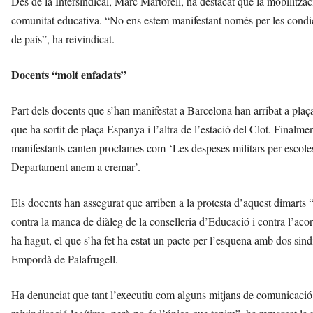
Des de la Intersindical, Marc Martorell, ha destacat que la mobilitzaci
comunitat educativa. “No ens estem manifestant només per les condici
de país”, ha reivindicat.
Docents “molt enfadats”
Part dels docents que s’han manifestat a Barcelona han arribat a pl
que ha sortit de plaça Espanya i l’altra de l’estació del Clot. Finalme
manifestants canten proclames com ‘Les despeses militars per escoles i
Departament anem a cremar’.
Els docents han assegurat que arriben a la protesta d’aquest dimarts 
contra la manca de diàleg de la conselleria d’Educació i contra l’
ha hagut, el que s’ha fet ha estat un pacte per l’esquena amb dos sindi
Empordà de Palafrugell.
Ha denunciat que tant l’executiu com alguns mitjans de comunicació 