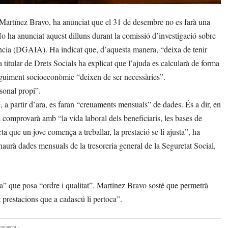
Martínez Bravo, ha anunciat que el 31 de desembre no es farà una
Ho ha anunciat aquest dilluns durant la comissió d’investigació sobre
scència (DGAIA). Ha indicat que, d’aquesta manera, “deixa de tenir
 titular de Drets Socials ha explicat que l’ajuda es calcularà de forma
eguiment socioeconòmic “deixen de ser necessàries”.
sonal propi”.
uè, a partir d’ara, es faran “creuaments mensuals” de dades. És a dir, en
es comprovarà amb “la vida laboral dels beneficiaris, les bases de
ta que un jove comença a treballar, la prestació se li ajusta”, ha
haurà dades mensuals de la tresoreria general de la Seguretat Social,
a” que posa “ordre i qualitat”. Martínez Bravo sosté que permetrà
 prestacions que a cadascú li pertoca”.
comanem -