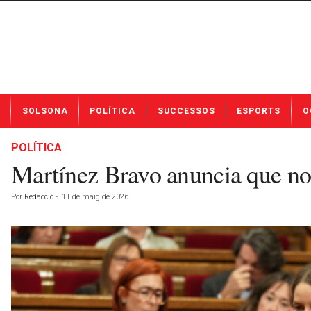
N
SOLSONA
POLÍTICA
SUCCESSOS
ESPORTS
O
o
t
í
POLÍTICA
c
Martínez Bravo anuncia que no es
i
e
Por
Redacció
-
11 de maig de 2026
s
d
e
S
o
l
s
o