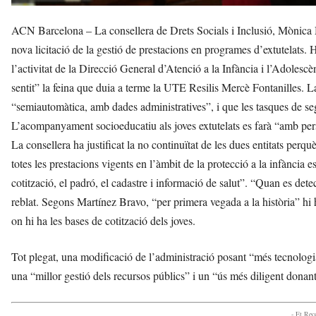
ACN Barcelona – La consellera de Drets Socials i Inclusió, Mònica 
nova licitació de la gestió de prestacions en programes d’extutelats. 
l’activitat de la Direcció General d’Atenció a la Infància i l’Adole
sentit” la feina que duia a terme la UTE Resilis Mercè Fontanilles. La
“semiautomàtica, amb dades administratives”, i que les tasques de s
L’acompanyament socioeducatiu als joves extutelats es farà “amb per
La consellera ha justificat la no continuïtat de les dues entitats perq
totes les prestacions vigents en l’àmbit de la protecció a la infància 
cotització, el padró, el cadastre i informació de salut”. “Quan es detec
reblat. Segons Martínez Bravo, “per primera vegada a la història” hi 
on hi ha les bases de cotització dels joves.
Tot plegat, una modificació de l’administració posant “més tecnologi
una “millor gestió dels recursos públics” i un “ús més diligent donant
- Et Re