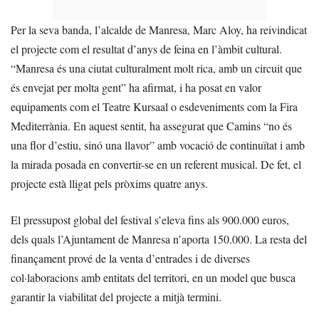
Per la seva banda, l’alcalde de Manresa, Marc Aloy, ha reivindicat
el projecte com el resultat d’anys de feina en l’àmbit cultural.
“Manresa és una ciutat culturalment molt rica, amb un circuit que
és envejat per molta gent” ha afirmat, i ha posat en valor
equipaments com el Teatre Kursaal o esdeveniments com la Fira
Mediterrània. En aquest sentit, ha assegurat que Camins “no és
una flor d’estiu, sinó una llavor” amb vocació de continuïtat i amb
la mirada posada en convertir-se en un referent musical. De fet, el
projecte està lligat pels pròxims quatre anys.
El pressupost global del festival s’eleva fins als 900.000 euros,
dels quals l’Ajuntament de Manresa n’aporta 150.000. La resta del
finançament prové de la venta d’entrades i de diverses
col·laboracions amb entitats del territori, en un model que busca
garantir la viabilitat del projecte a mitjà termini.