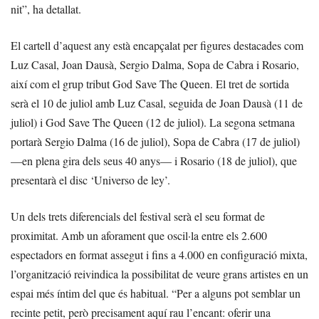
nit”, ha detallat.
El cartell d’aquest any està encapçalat per figures destacades com
Luz Casal, Joan Dausà, Sergio Dalma, Sopa de Cabra i Rosario,
així com el grup tribut God Save The Queen. El tret de sortida
serà el 10 de juliol amb Luz Casal, seguida de Joan Dausà (11 de
juliol) i God Save The Queen (12 de juliol). La segona setmana
portarà Sergio Dalma (16 de juliol), Sopa de Cabra (17 de juliol)
—en plena gira dels seus 40 anys— i Rosario (18 de juliol), que
presentarà el disc ‘Universo de ley’.
Un dels trets diferencials del festival serà el seu format de
proximitat. Amb un aforament que oscil·la entre els 2.600
espectadors en format assegut i fins a 4.000 en configuració mixta,
l’organització reivindica la possibilitat de veure grans artistes en un
espai més íntim del que és habitual. “Per a alguns pot semblar un
recinte petit, però precisament aquí rau l’encant: oferir una