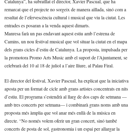
Catalunya”, ha subratllat el director, Xavier Pascual, que ha
remarcat que el projecte no sorgeix de manera aïllada, sinó com a
resultat de l’efervescència cultural i musical que viu la ciutat. Les
entrades es posaran a la venda aquest dimarts.
Manresa farà un pas endavant aquest estiu amb l’estrena de
Camins, un nou festival musical que vol situar la ciutat en el mapa
dels grans cicles d’estiu de Catalunya. La proposta, impulsada per
la promotora Promo Arts Music amb el suport de l’Ajuntament, se
celebrarà del 10 al 18 de juliol a l’aire lliure, al Palau Firal.
El director del festival, Xavier Pascual, ha explicat que la iniciativa
aposta per un format de cicle amb grans artistes concentrats en nits
d’estiu. El programa s’estendrà al llarg de dos caps de setmana —
amb tres concerts per setmana— i combinarà grans noms amb una
proposta més àmplia que vol anar més enllà de la música en
directe. “No només volem oferir un gran concert, sinó també
concerts de posta de sol, gastronomia i un espai per allargar la