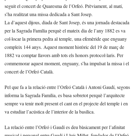
seguit el concert de Quaresma de l’Orfeó. Prèviament, al matí,
s’ha realitzat una missa dedicada a Sant Josep.
La d’aquest dijous, diada de Sant Josep, és una jornada destacada
per la Sagrada Família perquè el mateix dia de l’any 1882 es va
col·locar la primera pedra al temple, una efemèride que enguany
compleix 144 anys. Aquest moment històric del 19 de març de
1882 va comptar llavors amb tots els honors protocol·laris. Per
commemorar aquest moment, enguany, s’ha impulsat la missa i el
concert de l’Orfeó Català.
Pel que fa a la relació entre l’Orfeó Català i Antoni Gaudí, segons
informa la Sagrada Família, es basa sobretot perquè l’arquitecte
sempre va tenir molt present el cant en el projecte del temple i en
va estudiar l’acústica de l’interior de la basílica.
La relació entre l’Orfeó i Gaudí es deu bàsicament per l’afinitat
musical i personal entre Gaudí i Lluís Millet, fundador de l’Orfeó.