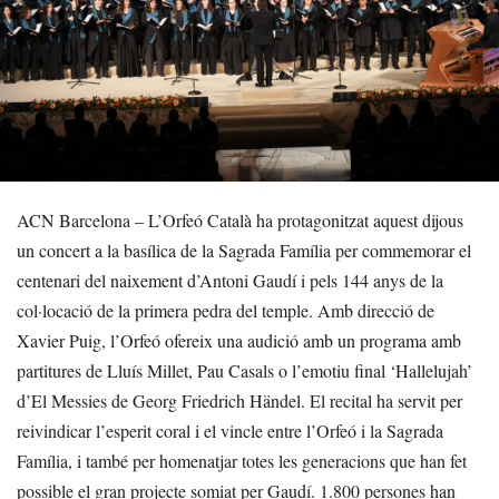
ACN Barcelona – L’Orfeó Català ha protagonitzat aquest dijous
un concert a la basílica de la Sagrada Família per commemorar el
centenari del naixement d’Antoni Gaudí i pels 144 anys de la
col·locació de la primera pedra del temple. Amb direcció de
Xavier Puig, l’Orfeó ofereix una audició amb un programa amb
partitures de Lluís Millet, Pau Casals o l’emotiu final ‘Hallelujah’
d’El Messies de Georg Friedrich Händel. El recital ha servit per
reivindicar l’esperit coral i el vincle entre l’Orfeó i la Sagrada
Família, i també per homenatjar totes les generacions que han fet
possible el gran projecte somiat per Gaudí. 1.800 persones han