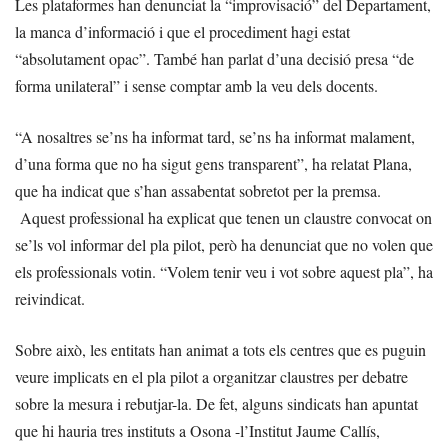
Les plataformes han denunciat la “improvisació” del Departament,
la manca d’informació i que el procediment hagi estat
“absolutament opac”. També han parlat d’una decisió presa “de
forma unilateral” i sense comptar amb la veu dels docents.
“A nosaltres se’ns ha informat tard, se’ns ha informat malament,
d’una forma que no ha sigut gens transparent”, ha relatat Plana,
que ha indicat que s’han assabentat sobretot per la premsa.
Aquest professional ha explicat que tenen un claustre convocat on
se’ls vol informar del pla pilot, però ha denunciat que no volen que
els professionals votin. “Volem tenir veu i vot sobre aquest pla”, ha
reivindicat.
Sobre això, les entitats han animat a tots els centres que es puguin
veure implicats en el pla pilot a organitzar claustres per debatre
sobre la mesura i rebutjar-la. De fet, alguns sindicats han apuntat
que hi hauria tres instituts a Osona -l’Institut Jaume Callís,