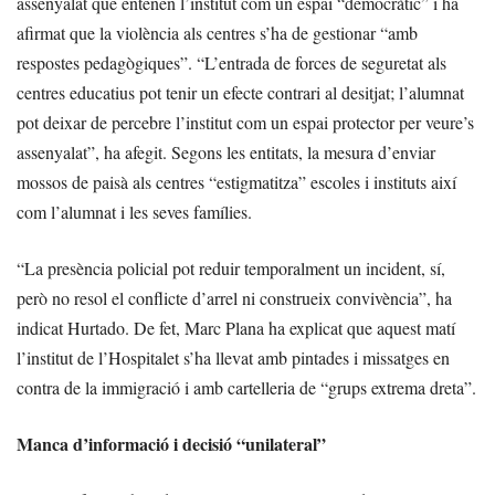
assenyalat que entenen l’institut com un espai “democràtic” i ha
afirmat que la violència als centres s’ha de gestionar “amb
respostes pedagògiques”. “L’entrada de forces de seguretat als
centres educatius pot tenir un efecte contrari al desitjat; l’alumnat
pot deixar de percebre l’institut com un espai protector per veure’s
assenyalat”, ha afegit. Segons les entitats, la mesura d’enviar
mossos de paisà als centres “estigmatitza” escoles i instituts així
com l’alumnat i les seves famílies.
“La presència policial pot reduir temporalment un incident, sí,
però no resol el conflicte d’arrel ni construeix convivència”, ha
indicat Hurtado. De fet, Marc Plana ha explicat que aquest matí
l’institut de l’Hospitalet s’ha llevat amb pintades i missatges en
contra de la immigració i amb cartelleria de “grups extrema dreta”.
Manca d’informació i decisió “unilateral”