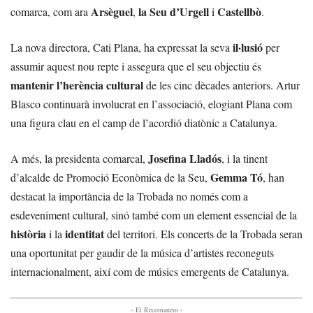
Arsèguel
la Seu d’Urgell
Castellbò
comarca, com ara
,
i
.
il·lusió
La nova directora, Cati Plana, ha expressat la seva
per
assumir aquest nou repte i assegura que el seu objectiu és
mantenir l’herència cultural
de les cinc dècades anteriors. Artur
Blasco continuarà involucrat en l’associació, elogiant Plana com
una figura clau en el camp de l’acordió diatònic a Catalunya.
Josefina Lladós
A més, la presidenta comarcal,
, i la tinent
Gemma Tó
d’alcalde de Promoció Econòmica de la Seu,
, han
destacat la importància de la Trobada no només com a
esdeveniment cultural, sinó també com un element essencial de la
història
identitat
i la
del territori. Els concerts de la Trobada seran
una oportunitat per gaudir de la música d’artistes reconeguts
internacionalment, així com de músics emergents de Catalunya.
- Et Recomanem -