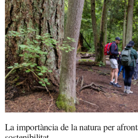
n
a
a
v
u
i
La importància de la natura per afronta
sostenibilitat