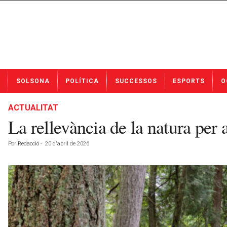
N
SOLSONA
POLÍTICA
SUCCESSOS
ESPORTS
O
o
t
í
ACTUALITAT
c
La rellevància de la natura per a
i
e
Por
Redacció
-
20 d'abril de 2026
s
d
e
S
o
l
s
o