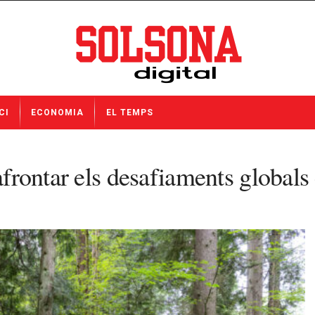
CI
ECONOMIA
EL TEMPS
frontar els desafiaments globals e