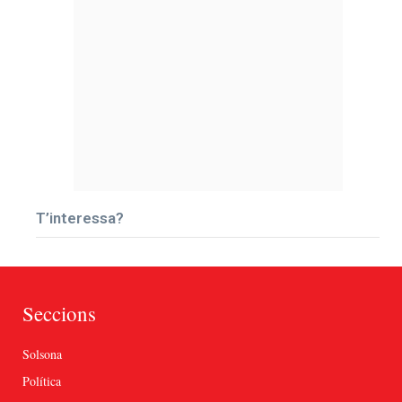
T’interessa?
Seccions
Solsona
Política