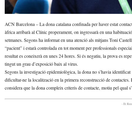
ACN Barcelona – La dona catalana confinada per haver estat contacte
àfrica arribarà al Clínic properament, on ingressarà en una habituació
setmanes. Segons ha informat en una atenció als mitjans Toni Castells,
“pacient” i estarà controlada en tot moment per professionals especial
resultat es coneixerà en unes 24 hores. Si és negatiu, la prova es rep
tingut un grau d’exposició baix al virus.
Segons la investigació epidemiològica, la dona no s’havia identificat
dificultar-ne la localització en la primera reconstrucció de contactes
considera que la dona compleix criteris de contacte, motiu pel qual s’
- Et Re