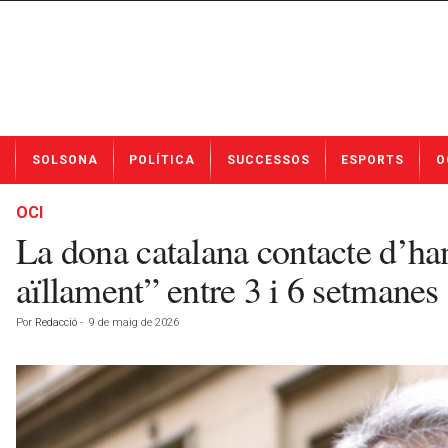
N
SOLSONA
POLÍTICA
SUCCESSOS
ESPORTS
O
o
t
í
OCI
c
La dona catalana contacte d’han
i
e
aïllament” entre 3 i 6 setmanes
s
d
Por
Redacció
-
9 de maig de 2026
e
S
o
l
s
o