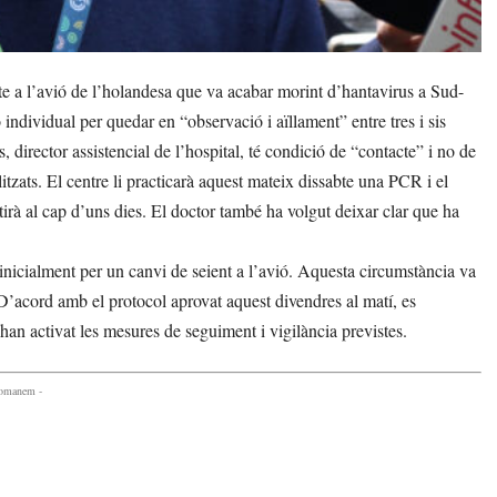
 a l’avió de l’holandesa que va acabar morint d’hantavirus a Sud-
 individual per quedar en “observació i aïllament” entre tres i sis
 director assistencial de l’hospital, té condició de “contacte” i no de
itzats. El centre li practicarà aquest mateix dissabte una PCR i el
etirà al cap d’uns dies. El doctor també ha volgut deixar clar que ha
 inicialment per un canvi de seient a l’avió. Aquesta circumstància va
. D’acord amb el protocol aprovat aquest divendres al matí, es
han activat les mesures de seguiment i vigilància previstes.
comanem -