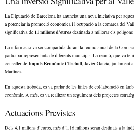
Una Inversió Significativa per al Vall
La Diputació de Barcelona ha anunciat una nova iniciativa per aques
a potenciar la promoció econòmica i l’ocupació a la comarca del Vall
11 milions d’euros
significativa de
destinada a millorar els polígons 
La informació va ser compartida durant la reunió anual de la Comi
participar representants de diferents municipis. La reunió, que va ten
Impuls Econòmic i Treball
conseller de
, Javier Garcia, juntament
Martínez.
En aquesta trobada, es va parlar de les línies de col·laboració en àmbi
econòmic. A més, es va realitzar un seguiment dels projectes estratèg
Actuacions Previstes
Dels 4,1 milions d’euros, més d’1,16 milions seran destinats a la indú