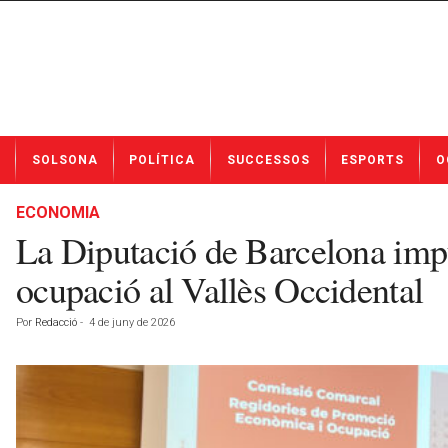
N
SOLSONA
POLÍTICA
SUCCESSOS
ESPORTS
O
o
t
í
ECONOMIA
c
La Diputació de Barcelona impu
i
e
ocupació al Vallès Occidental
s
d
Por
Redacció
-
4 de juny de 2026
e
S
o
l
s
o