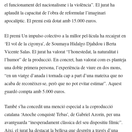
el funcionament del nacionalisme i la violència”. El jurat ha
aplaudit la capacitat de l’obra de reformular l’imaginari
apocalíptic. El premi està dotat amb 15.000 euros.
El premi Un impulso colectivo a la millor pel·lícula ha recaigut en
‘El vol de la cigonya’, de Soumaya Hidalgo Djahdou i Berta
Vicente Salas. El jurat ha valorat “l’honestedat, la naturalitat i
l’humor” de la producció. En concret, han valorat com es planteja
una doble primera persona, l’experiència de viure en dos mons,
“en un viatge d’anada i tornada cap a part d’una mateixa que no
acaba de reconèixer-se, però que no pot evitar estimar”. Aquest
guardó compta amb 5.000 euros.
També s’ha concedit una menció especial a la coproducció
catalana ‘Anoche conquisté Tebas’, de Gabriel Azorín, per una
avantguarda “inesperadament clàssica del seu dispositiu fílmic”.
Així, el jurat ha destacat la bellesa que desprèn a través d’una