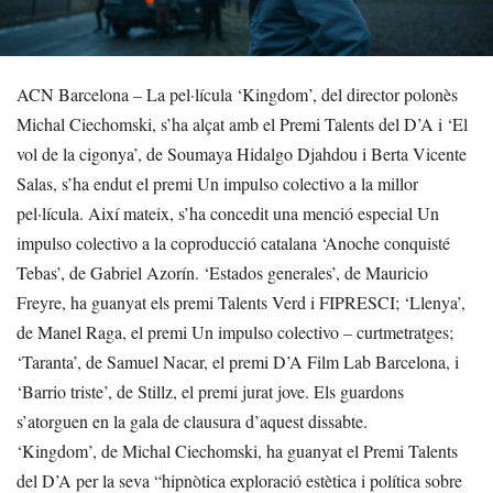
ACN Barcelona – La pel·lícula ‘Kingdom’, del director polonès
Michal Ciechomski, s’ha alçat amb el Premi Talents del D’A i ‘El
vol de la cigonya’, de Soumaya Hidalgo Djahdou i Berta Vicente
Salas, s’ha endut el premi Un impulso colectivo a la millor
pel·lícula. Així mateix, s’ha concedit una menció especial Un
impulso colectivo a la coproducció catalana ‘Anoche conquisté
Tebas’, de Gabriel Azorín. ‘Estados generales’, de Mauricio
Freyre, ha guanyat els premi Talents Verd i FIPRESCI; ‘Llenya’,
de Manel Raga, el premi Un impulso colectivo – curtmetratges;
‘Taranta’, de Samuel Nacar, el premi D’A Film Lab Barcelona, i
‘Barrio triste’, de Stillz, el premi jurat jove. Els guardons
s’atorguen en la gala de clausura d’aquest dissabte.
‘Kingdom’, de Michal Ciechomski, ha guanyat el Premi Talents
del D’A per la seva “hipnòtica exploració estètica i política sobre