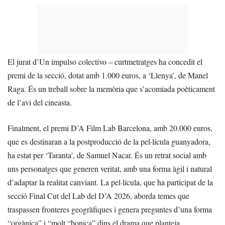
El jurat d’Un impulso colectivo – curtmetratges ha concedit el
premi de la secció, dotat amb 1.000 euros, a ‘Llenya’, de Manel
Raga. És un treball sobre la memòria que s’acomiada poèticament
de l’avi del cineasta.
Finalment, el premi D’A Film Lab Barcelona, amb 20.000 euros,
que es destinaran a la postproducció de la pel·lícula guanyadora,
ha estat per ‘Taranta’, de Samuel Nacar. És un retrat social amb
uns personatges que generen veritat, amb una forma àgil i natural
d’adaptar la realitat canviant. La pel·lícula, que ha participat de la
secció Final Cut del Lab del D’A 2026, aborda temes que
traspassen fronteres geogràfiques i genera preguntes d’una forma
“orgànica” i “molt “bonica” dins el drama que planteja.