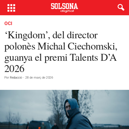
OCI
‘Kingdom’, del director
polonès Michal Ciechomski,
guanya el premi Talents D’A
2026
Por
Redacció
-
28 de març de 2026