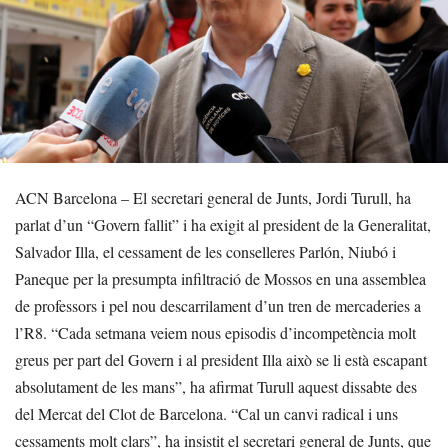
ACN Barcelona – El secretari general de Junts, Jordi Turull, ha
parlat d’un “Govern fallit” i ha exigit al president de la Generalitat,
Salvador Illa, el cessament de les conselleres Parlón, Niubó i
Paneque per la presumpta infiltració de Mossos en una assemblea
de professors i pel nou descarrilament d’un tren de mercaderies a
l’R8. “Cada setmana veiem nous episodis d’incompetència molt
greus per part del Govern i al president Illa això se li està escapant
absolutament de les mans”, ha afirmat Turull aquest dissabte des
del Mercat del Clot de Barcelona. “Cal un canvi radical i uns
cessaments molt clars”, ha insistit el secretari general de Junts, que